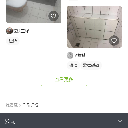
騰達工程
磁磚
吳振斌
磁磚
牆壁磁磚
浴室磁磚
查看更多
找靈感
作品詳情
繼續完成
公司