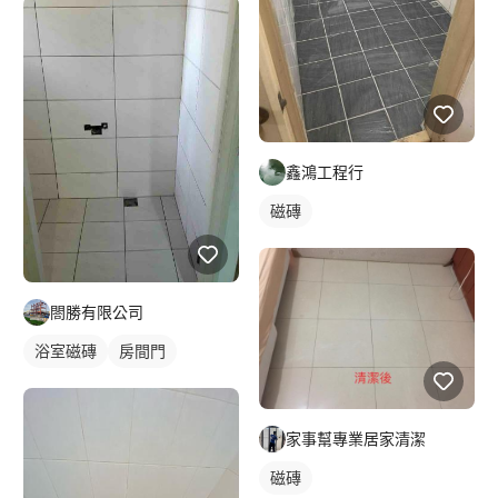
鑫鴻工程行
磁磚
閤勝有限公司
浴室磁磚
房間門
家事幫專業居家清潔
磁磚