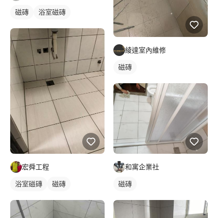
磁磚
浴室磁磚
綾達室內維修
磁磚
宏舜工程
和寓企業社
浴室磁磚
磁磚
磁磚