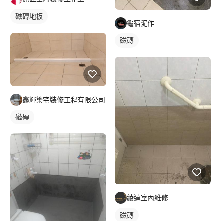
磁磚地板
龜宿泥作
磁磚
鑫輝築宅裝修工程有限公司
磁磚
綾達室內維修
磁磚