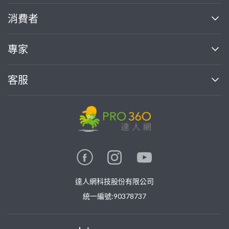
關於我們
消費者
找專家(0)
買服務(0)
媒體報導
買服務
專家
部落格
如何使用PRO360
加入我們
案件中心
客服
熱門服務
投資人關係
成為專家
所有服務
客服中心
合作提案
如何接案
價格行情
使用條款
聯絡我們
專家指南
專家目錄
信任與保障
推廣服務
在地專家推薦
隱私權政策
卓越專家
達人網科技股份有限公司
關鍵字搜尋
公告
特約專家
統一編號:90378737
專業知識
勞健保專區
問專家