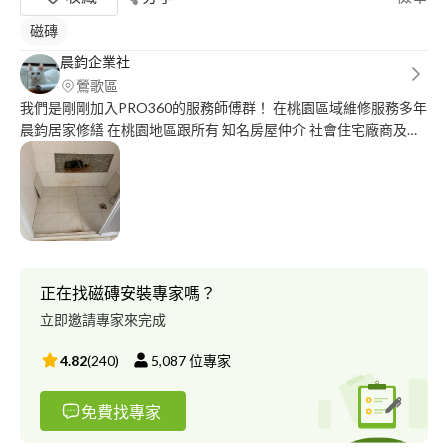
磁磚
晨鈞企業社
鶯歌區
我們是剛剛加入PRO360的服務師傅群！ 在桃園區域維修服務多年
晨鈞居家修繕 在桃園地區跟所有 知名房屋仲介 社會住宅廠商及各
個 社區管委會均有配合， 長期經營也深得在地的客戶愛護信任 我
們經營 漏水修繕， 壁癌處理， 油漆工程， 水電工程， 紗窗紗門更
換等等 我們做的不止是修繕的服務 更是要成為您日後 信任的好朋
友！！！
正在找磁磚安裝專家嗎？
立即邀請專家來完成
4.82
(
240
)
5,087
位專家
免費找專家