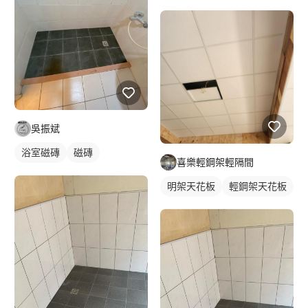
吳振斌
浴室磁磚
磁磚
喜樂輕鋼架輕隔間
明架天花板
輕鋼架天花板