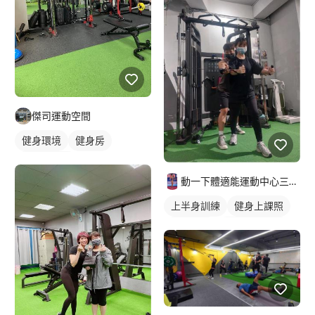
傑司運動空間
健身環境
健身房
私人健身房
動一下體適能運動中心三重館-小鬼教練
上半身訓練
健身上課照
健身教練
私人健身教練
重訓教練
女健身教練
健身課程
重訓課程
背部訓練