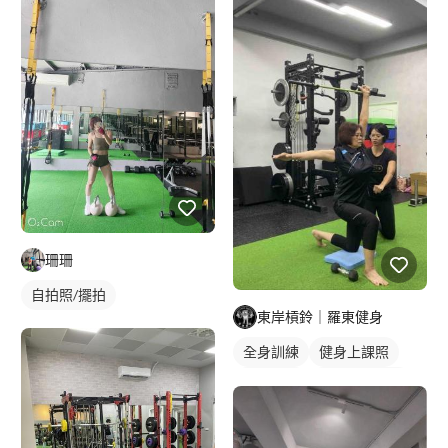
健身課程
重訓課程
珊珊
自拍照/擺拍
東岸槓鈴｜羅東健身
全身訓練
健身上課照
健身教練
私人健身教練
重訓教練
女健身教練
重訓課程
健身課程