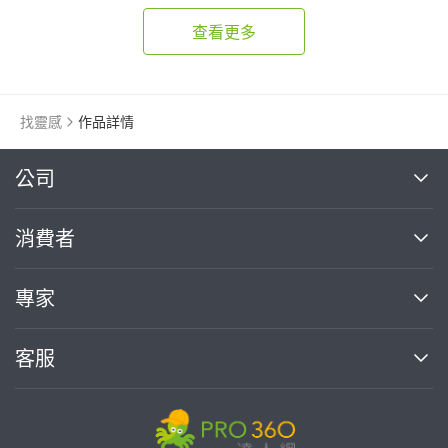
私人健身房
查看更多
找靈感
作品詳情
繼續完成
公司
關於我們
消費者
找專家(0)
買服務(0)
媒體報導
買服務
專家
部落格
如何使用PRO360
加入我們
案件中心
客服
熱門服務
投資人關係
成為專家
所有服務
客服中心
合作提案
如何接案
價格行情
使用條款