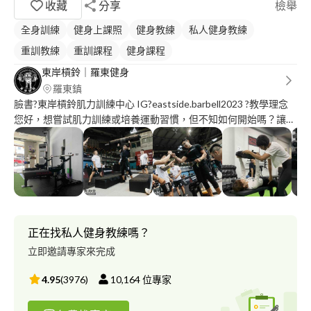
收藏
分享
檢舉
全身訓練
健身上課照
健身教練
私人健身教練
重訓教練
重訓課程
健身課程
東岸槓鈴｜羅東健身
羅東鎮
臉書?東岸槓鈴肌力訓練中心 IG?eastside.barbell2023 ?教學理念
您好，想嘗試肌力訓練或培養運動習慣，但不知如何開始嗎？讓我
帶您認識多元強壯文化，回歸肌礎，循序漸進穩穩堆疊肌力，根據
您個人狀況設計課程，幫助您安全學習直槓及各種特殊槓等自由重
量，找回自信及健康！ ?專長項目： 特殊族群訓練（中老年銀髮
族/懷孕/傷病術後/慢性疾病 /肌少症/骨鬆） 增加運動表現（最大
肌力/爆發力/專項肌力/週期化訓練) 健力三項(蹲舉/臥舉/硬舉) ?特
殊族群注意事項： 傷害及疾病找醫師；軟組織疼痛找物理治療
師；飲食控制找營養師；訓練找教練！ 訓練無法取代醫療，教練
正在找私人健身教練嗎？
非醫療專業，請讓醫師評估是否適合訓練，或給予訓練上的禁忌及
立即邀請專家來完成
限制，並依據當日身體狀況調整課程內容！ ?專業證照 功能性訓練
CFSC Level1 中華民國肌力及體能教練丙級(怪獸訓練-何立安博士
4.95
(
3976
)
10,164
位專家
授證) 怪獸訓練抗老化肌力及體能教練 中華民國健力B級教練 中華
民國健力C級裁判 ?上課地點 羅東鎮中山路二段510號1樓 宜蘭市可