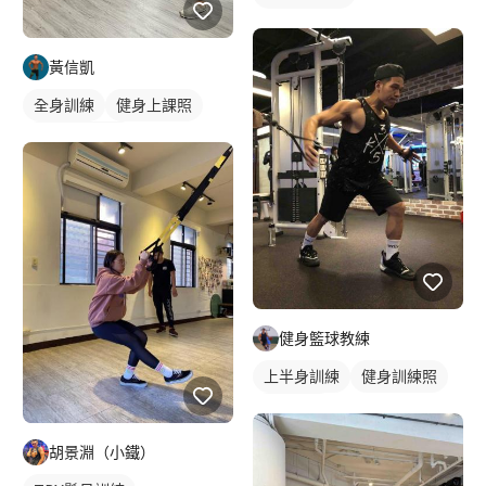
黃信凱
全身訓練
健身上課照
TRX懸吊訓練
私人健身教練
健身團體課
健身課程
健身籃球教練
上半身訓練
健身訓練照
胸肌訓練
胡景淵（小鐵）