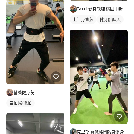
Fossil 健身教練 桃園｜新北｜台北
上半身訓練
健身訓練照
手臂訓練
營養健身院
自拍照/擺拍
克里斯 實戰格鬥防身健身