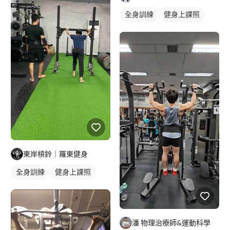
全身訓練
健身上課照
私人健身教練
拳擊教練
拳擊課程
東岸槓鈴｜羅東健身
全身訓練
健身上課照
健身教練
私人健身教練
重訓教練
重訓課程
健身課程
潘 物理治療師&運動科學