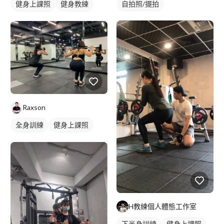
健身上課照
健身教練
自拍照/擺拍
私人健身教練
重訓教練
女健身教練
健身課程
重訓課程
Raxson
全身訓練
健身上課照
健身課程
重訓課程
H教練個人體態工作室
下半身訓練
健身上課照