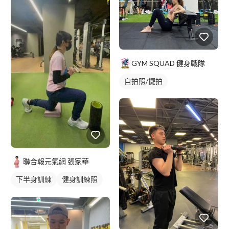
GYM SQUAD 健身戰隊
自拍照/擺拍
聯合報元氣網 張家華
下半身訓練
健身訓練照
腿部訓練