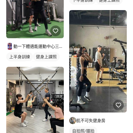
健身教練
私人健身教練
重訓教練
重訓課程
健身課程
腿部訓練
動一下體適能運動中心三重館-小鬼教練
上半身訓練
健身上課照
健身教練
私人健身教練
重訓教練
女健身教練
健身課程
重訓課程
背部訓練
肌不可失健身房
自拍照/擺拍