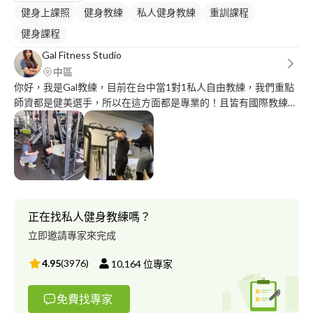
健身上課照
健身教練
私人健身教練
重訓課程
健身課程
Gal Fitness Studio
中區
你好，我是Gal教練，目前在台中當1對1私人自由教練，我們重點
師資都是健美選手，所以在這方面都是專業的！且皆有國際教練證
照！我的專職在於重訓動作指導及客製化課表與教導學員如何健康
營養飲食計劃，也有培訓選手喔！以及舒壓肌筋膜的芳療系運動按
摩。有需要增肌減脂與課程安排的學員或喜歡舒壓肌筋膜放鬆的客
人請與我聯絡或私訊我都可以唷！
正在找私人健身教練嗎？
立即邀請專家來完成
4.95
(
3976
)
10,164
位專家
免費找專家