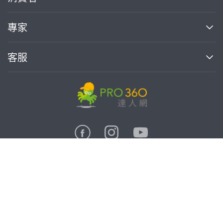
媒體報導
買服務
專家
部落格
如何使用PRO360
加入我們
案件中心
客服
熱門服務
投資人關係
成為專家
所有服務
客服中心
合作提案
如何接案
價格行情
使用條款
聯絡我們
專家指南
專家目錄
信任與保障
推廣服務
在地專家推薦
隱私權政策
卓越專家
達人網科技股份有限公司
免費找專家
關鍵字搜尋
公告
特約專家
統一編號:90378737
專業知識
勞健保專區
問專家
新手攻略