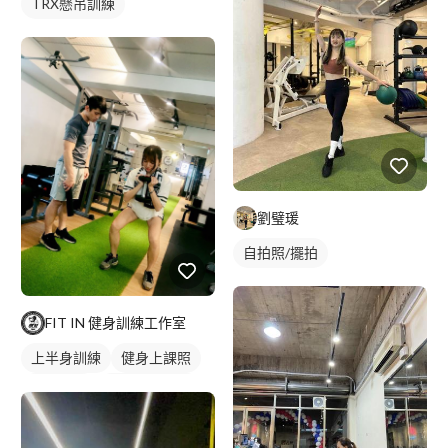
TRX懸吊訓練
劉璧瑗
自拍照/擺拍
FIT IN 健身訓練工作室
上半身訓練
健身上課照
健身教練
私人健身教練
健身課程
重訓課程
腿部訓練