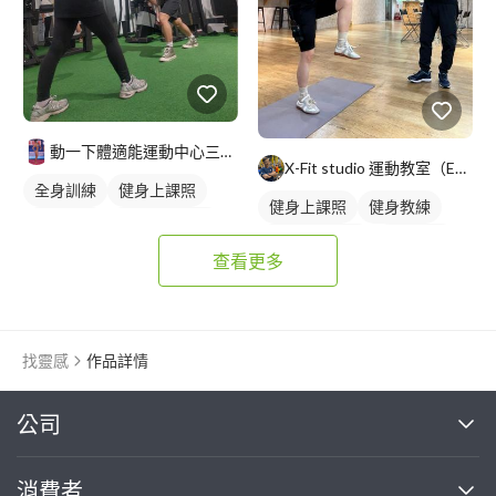
動一下體適能運動中心三重館-小鬼教練
X-Fit studio 運動教室（EMS黑科技健身運動）
全身訓練
健身上課照
健身上課照
健身教練
健身教練
私人健身教練
私人健身教練
健身課程
重訓教練
女健身教練
查看更多
健身課程
重訓課程
找靈感
作品詳情
繼續完成
公司
關於我們
消費者
找專家(0)
買服務(0)