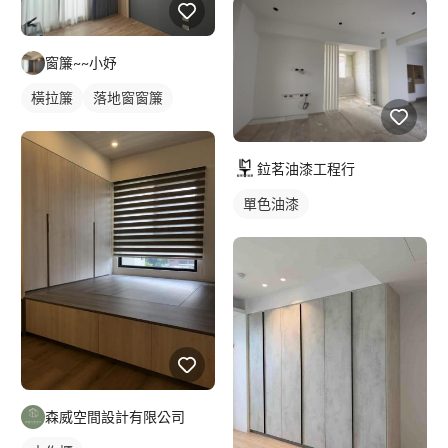
窗簾~~小妤
橫拉簾
落地窗窗簾
鉝茗油漆工程行
單色油漆
森威空間設計有限公司