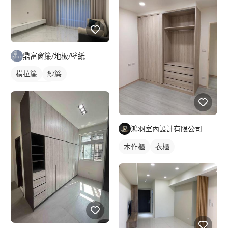
鼎富窗簾/地板/壁紙
橫拉簾
紗簾
落地窗窗簾
鴻羽室內設計有限公司
木作櫃
衣櫃