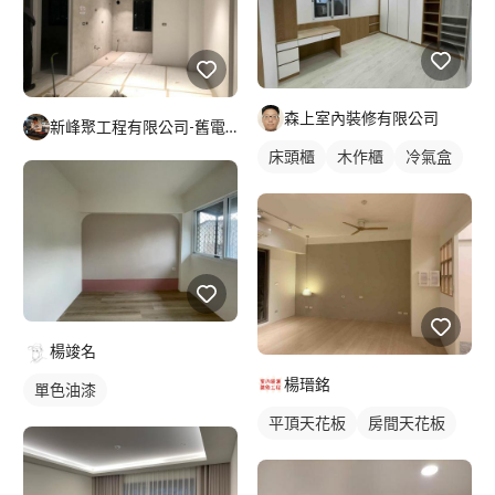
森上室內裝修有限公司
新峰聚工程有限公司-舊電線抽換-燈具安裝-
床頭櫃
木作櫃
冷氣盒
楊竣名
楊瑨銘
單色油漆
平頂天花板
房間天花板