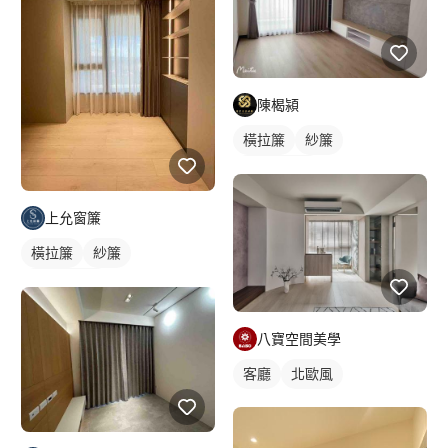
陳楬潁
橫拉簾
紗簾
落地窗窗簾
上允窗簾
橫拉簾
紗簾
落地窗窗簾
八寶空間美學
客廳
北歐風