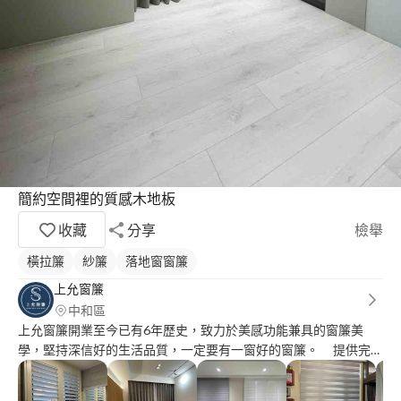
簡約空間裡的質感木地板
收藏
分享
檢舉
橫拉簾
紗簾
落地窗窗簾
上允窗簾
中和區
上允窗簾開業至今已有6年歷史，致力於美感功能兼具的窗簾美
學，堅持深信好的生活品質，一定要有一窗好的窗簾。 提供完整
一條龍服務：用心諮詢溝通、實地丈量挑樣、完整透明報價、用心
細緻安裝，且全館窗簾、地板等商品皆為客製化訂製，布種齊全、