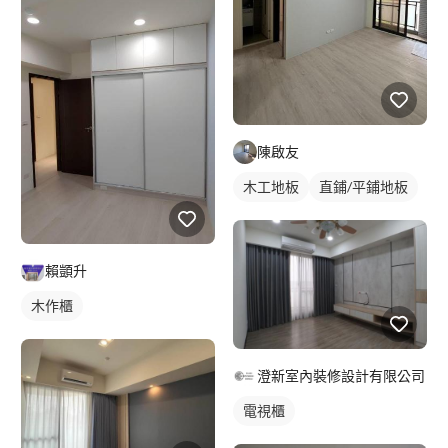
陳啟友
木工地板
直鋪/平鋪地板
賴顗升
木作櫃
澄新室內裝修設計有限公司
電視櫃