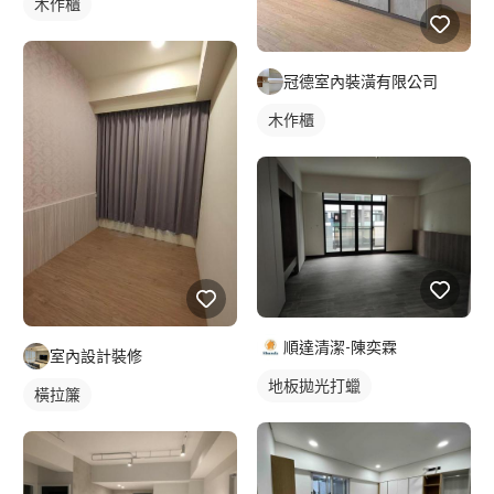
木作櫃
冠德室內裝潢有限公司
木作櫃
順達清潔-陳奕霖
室內設計裝修
地板拋光打蠟
橫拉簾