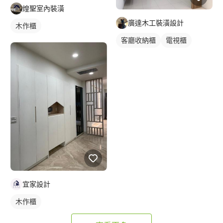
煌聖室內裝潢
廣達木工裝潢設計
木作櫃
客廳收納櫃
電視櫃
宜家設計
木作櫃