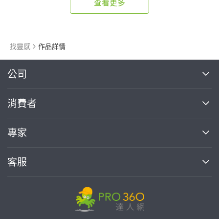
查看更多
找靈感
作品詳情
繼續完成
公司
關於我們
消費者
找專家(0)
買服務(0)
媒體報導
買服務
專家
部落格
如何使用PRO360
加入我們
案件中心
客服
熱門服務
投資人關係
成為專家
所有服務
客服中心
合作提案
如何接案
價格行情
使用條款
聯絡我們
專家指南