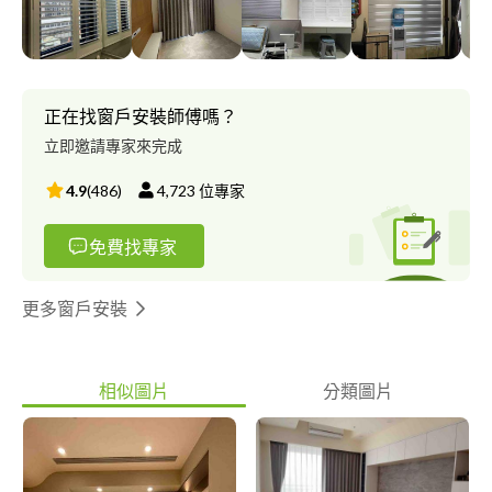
款式多樣，滿足顧客各方面家飾需求。 主要服務項目有： 各式窗
簾｜SPC卡扣地磚｜PVC塑膠地板｜日式超靜電防霾紗網｜TOSO
進口電動窗簾｜國產/進口壁紙 附加服務項目有： 智能居家設備
｜方塊/滿鋪地毯｜臥榻椅墊｜防撞軟墊｜PVC塑膠拉門｜床頭繃
布/床頭板｜防貓抓布｜電動窗簾｜諾曼第實木百葉窗 實體門
正在找窗戶安裝師傅嗎？
市： 《中和店》中和區福祥路96號 《土城店》土城區金城路三
立即邀請專家來完成
段315號 營業時間：週一～週五 9:00~17:00 服務地區：以 “新
竹以北” 為主
4.9
(
486
)
4,723
位專家
免費找專家
更多窗戶安裝
相似圖片
分類圖片