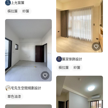
上允窗簾
橫拉簾
紗簾
簾潔傢飾設計
橫拉簾
紗簾
落地窗窗簾
宅先生空間規劃設計
單色油漆