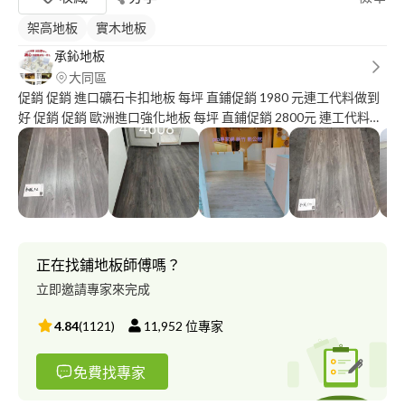
架高地板
實木地板
承鈊地板
大同區
促銷 促銷 進口礦石卡扣地板 每坪 直鋪促銷 1980 元連工代料做到
好 促銷 促銷 歐洲進口強化地板 每坪 直鋪促銷 2800元 連工代料做
到好 專業地板施工團隊 , 施工項目 : 石塑地板 ' 超耐磨地板 ' 海島型
超耐磨 ' 實木地板 實木地板打磨上漆 。 專業地板施工 ,地板種類眾
多 , 進口地板 精品地板 ,人字拼 ,魚骨文 ,免費道府丈量 。售後保固
服務 ,任何地板問題承鈊都會為您服務
正在找鋪地板師傅嗎？
立即邀請專家來完成
4.84
(
1121
)
11,952
位專家
免費找專家