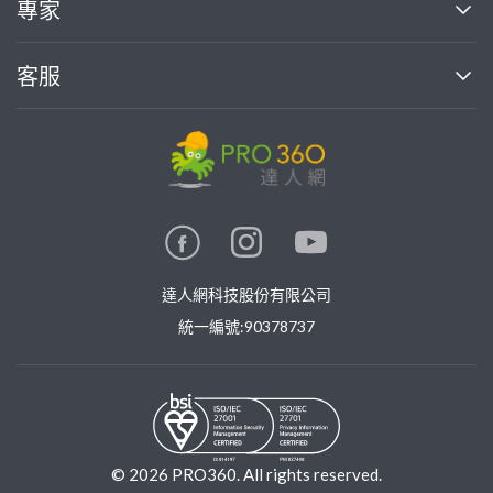
專家
部落格
如何使用PRO360
加入我們
案件中心
客服
熱門服務
投資人關係
成為專家
所有服務
客服中心
合作提案
如何接案
價格行情
使用條款
聯絡我們
專家指南
專家目錄
信任與保障
推廣服務
在地專家推薦
隱私權政策
卓越專家
達人網科技股份有限公司
關鍵字搜尋
公告
特約專家
統一編號:90378737
專業知識
勞健保專區
問專家
新手攻略
©
2026
PRO360. All rights reserved.