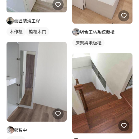
豪匠裝潢工程
木作櫃
櫥櫃木門
組合工枋系統櫥櫃
床架與地板櫃
鄭智中