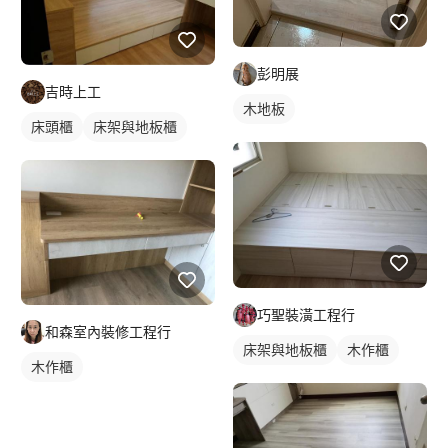
彭明展
吉時上工
木地板
床頭櫃
床架與地板櫃
巧聖裝潢工程行
和森室內裝修工程行
床架與地板櫃
木作櫃
木作櫃