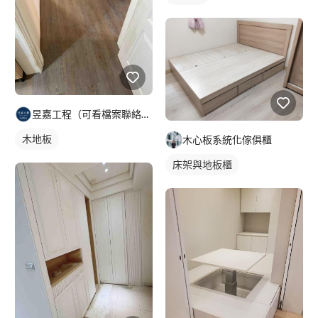
昱嘉工程（可看檔案聯絡資訊）
木地板
木心板系統化傢俱櫃
床架與地板櫃