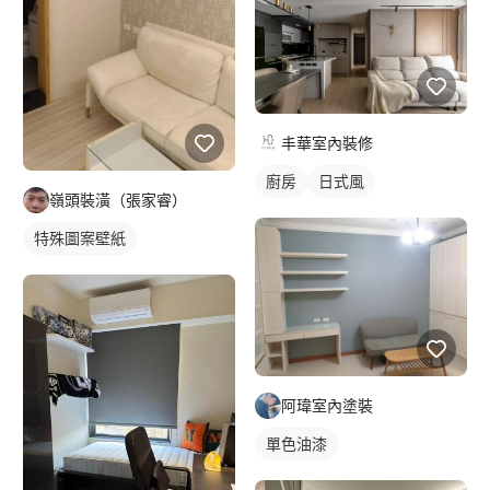
丰華室內裝修
廚房
日式風
嶺頭裝潢（張家睿）
特殊圖案壁紙
阿瑋室內塗裝
單色油漆