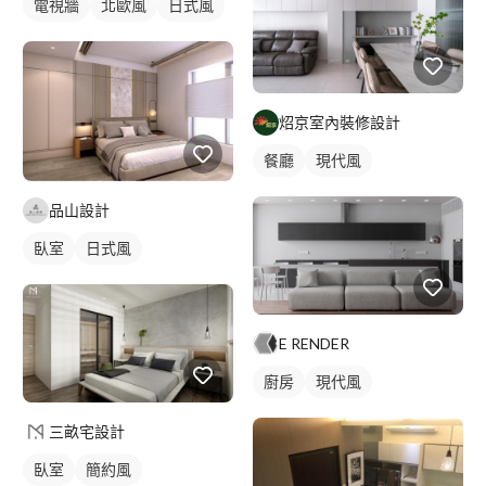
電視牆
北歐風
日式風
炤京室內裝修設計
餐廳
現代風
品山設計
臥室
日式風
E RENDER
廚房
現代風
三畝宅設計
臥室
簡約風