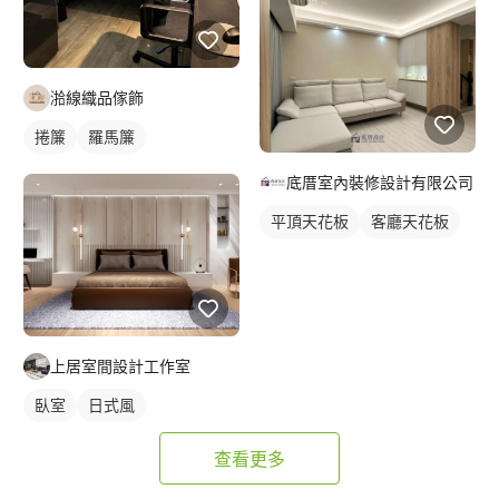
湁線織品傢飾
捲簾
羅馬簾
底厝室內裝修設計有限公司
平頂天花板
客廳天花板
間接天花板
窗簾盒
落地窗窗簾
上居室間設計工作室
臥室
日式風
查看更多