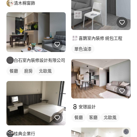
清木棉窗飾
喜鵲室內裝修 統包工程
單色油漆
白石室內裝修設計有限公司
餐廳
廚房
北歐風
安璟設計
餐廳
客廳
北歐風
桂典企業行