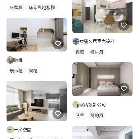
床頭櫃
床架與地板櫃
東瑩久居室內設計
餐廳
鄉村風
靡雅
展示櫃
書櫃
室內設計公司
臥室
簡約風
一廓空間