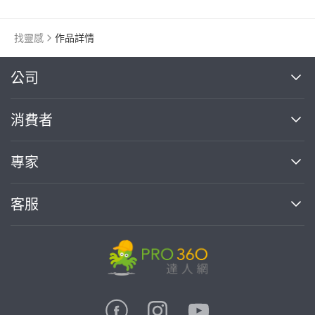
找靈感
作品詳情
繼續完成
公司
關於我們
消費者
找專家(0)
買服務(0)
媒體報導
買服務
專家
部落格
如何使用PRO360
加入我們
案件中心
客服
熱門服務
投資人關係
成為專家
所有服務
客服中心
合作提案
如何接案
價格行情
使用條款
聯絡我們
專家指南
專家目錄
信任與保障
推廣服務