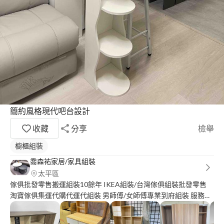
簡約風格現代吧台設計
收藏
分享
檢舉
櫥櫃組裝
喬森祐家居/家具組裝
太平區
傢俱批發零售搬運組裝10餘年 IKEA組裝/台灣傢俱組裝批發零售
淘寶傢俱集運代購代運代組裝 男師傅/女師傅專業到府組裝 服務地
區：桃竹苗、彰中投、雲嘉 很高興為您服務、歡迎詢問價格都可
談 請提供產品照片與尺寸、組裝預算