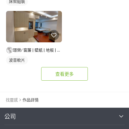
床架組裝
璟榮/ 窗簾 | 壁紙 | 地板 | 建築貼膜 |
波音軟片
查看更多
找靈感
作品詳情
繼續完成
公司