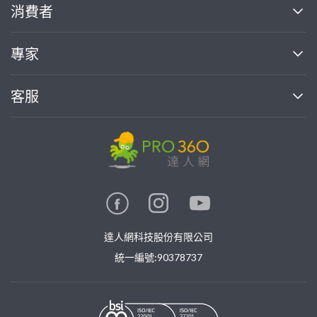
關於我們
消費者
找專家(0)
買服務(0)
媒體報導
買服務
專家
部落格
如何使用PRO360
加入我們
案件中心
客服
熱門服務
投資人關係
成為專家
所有服務
客服中心
合作提案
如何接案
價格行情
使用條款
聯絡我們
專家指南
專家目錄
信任與保障
推廣服務
在地專家推薦
隱私權政策
卓越專家
達人網科技股份有限公司
關鍵字搜尋
公告
特約專家
統一編號:90378737
專業知識
勞健保專區
問專家
新手攻略