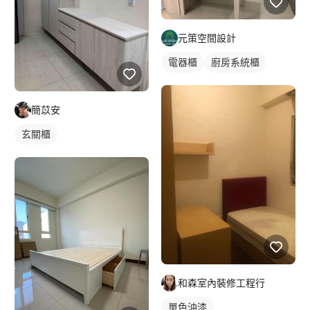
元策空間設計
電器櫃
廚房系統櫃
簡苡安
玄關櫃
和森室內裝修工程行
單色油漆