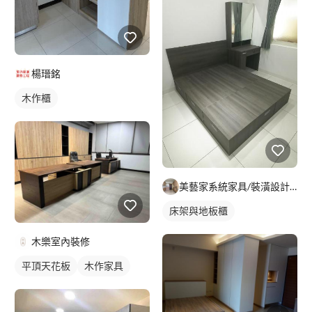
楊瑨銘
木作櫃
美藝家系統家具/裝潢設計/統包服務
床架與地板櫃
木樂室內裝修
平頂天花板
木作家具