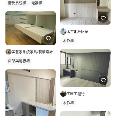
廚房系統櫃
電器櫃
木質地板阿豪
木作櫃
美藝家系統家具/裝潢設計/統包服務
床架與地板櫃
工匠工程行
木作櫃