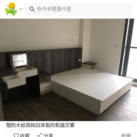
簡約木紋與純白床板的和諧交響
收藏
分享
檢舉