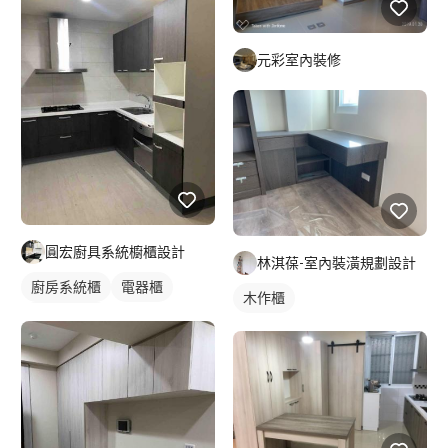
元彩室內裝修
圓宏廚具系統櫥櫃設計
林淇葆-室內裝潢規劃設計
廚房系統櫃
電器櫃
木作櫃
轉角型廚具