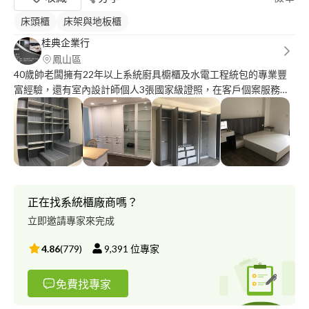
床頭櫃
床架與地板櫃
桂典企業行
鳳山區
40歲帥老闆擁有22年以上系統廚具櫥櫃及水電工程統包的專業豐
富經驗，還有室內設計師個人3張國家級證照，在客戶個案服務和
工程接案中，自家工廠進口歐洲板材-專人設計整合規劃及安裝工
程-售後服務，都深植客戶喜愛，建立長久以來口碑信任，歡迎大
家洽詢服務?‍♂️
正在找系統櫃廠商嗎？
立即邀請專家來完成
4.86
(
779
)
9,391
位專家
免費找專家