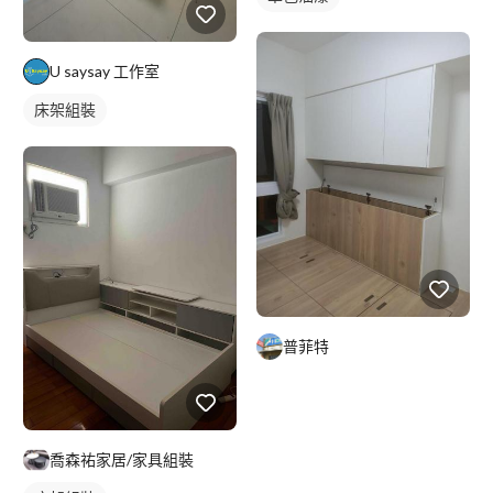
U saysay 工作室
床架組裝
普菲特
喬森祐家居/家具組裝