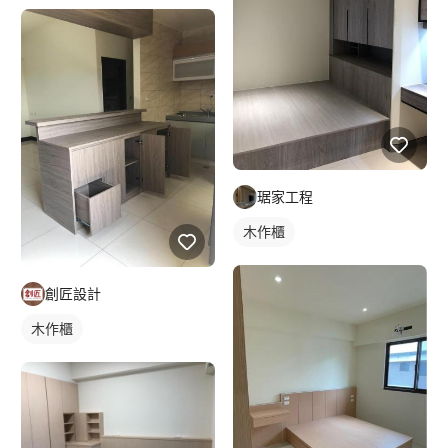
琚家工程
木作櫃
創匠設計
木作櫃