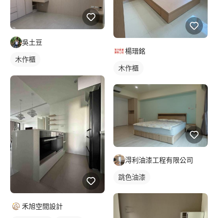
吳土豆
楊瑨銘
木作櫃
木作櫃
淂利油漆工程有限公司
跳色油漆
禾旭空間設計