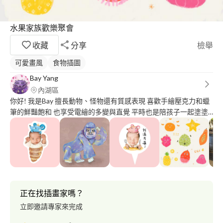
水果家族歡樂聚會
收藏
分享
檢舉
可愛畫風
食物插圖
Bay Yang
內湖區
你好! 我是Bay 擅長動物、怪物還有質感表現 喜歡手繪壓克力和蠟
筆的鮮豔飽和 也享受電繪的多變與直覺 平時也是陪孩子一起塗塗
抹抹的美術老師 期待與各位合作喔！
正在找插畫家嗎？
立即邀請專家來完成