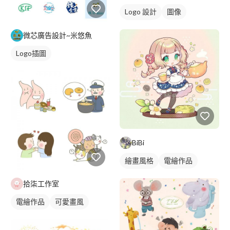
Logo 設計
圖像
卡通商標
微芯廣告設計~米悠魚
Logo插圖
BiBi
繪畫風格
電繪作品
日式畫風
插畫
拾柒工作室
人物插畫
電繪作品
可愛畫風
插畫