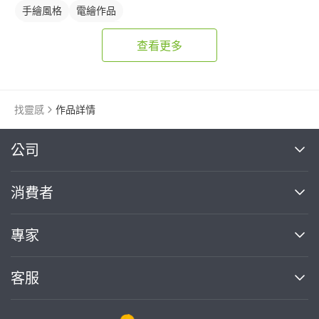
手繪風格
電繪作品
繪畫風格
Logo 設計
查看更多
食物插圖
圖像
橘色
找靈感
作品詳情
繼續完成
公司
關於我們
消費者
找專家(0)
買服務(0)
媒體報導
買服務
專家
部落格
如何使用PRO360
加入我們
案件中心
客服
熱門服務
投資人關係
成為專家
所有服務
客服中心