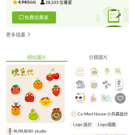
4.94
(
866
)
28,333
位專家
免費找專家
更多插畫
相似圖片
分類圖片
Co-Mori House 小共森設計
Logo 設計
Logo插圖
RURUBIBI studio
圖與字混合
卡通商標