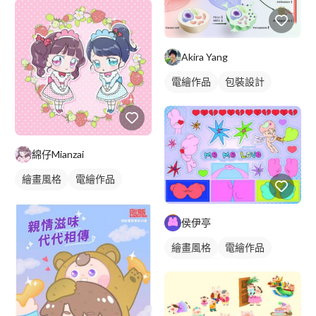
Akira Yang
電繪作品
包裝設計
插畫
綿仔Mianzai
繪畫風格
電繪作品
日式畫風
人物插畫
侯伊亭
繪畫風格
電繪作品
卡通風人物
插畫