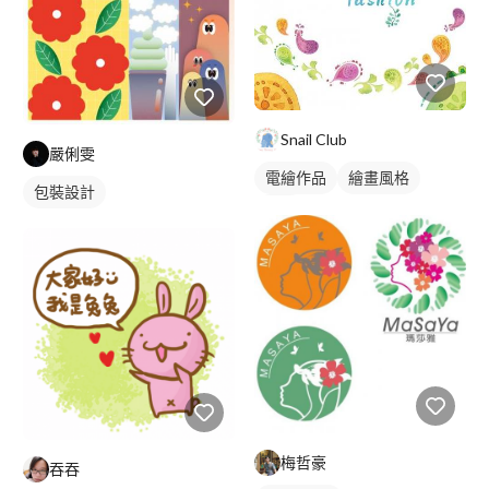
Snail Club
嚴俐雯
電繪作品
繪畫風格
包裝設計
插畫
梅哲豪
吞吞