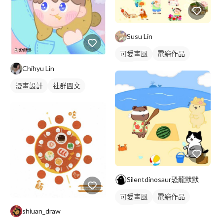
Susu Lin
可愛畫風
電繪作品
插畫
Chihyu Lin
漫畫設計
社群圖文
Silentdinosaur恐龍默默
可愛畫風
電繪作品
shiuan_draw
插畫