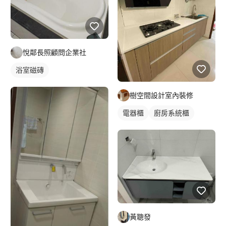
悅鄰長照顧問企業社
浴室磁磚
樹空間設計室內裝修
電器櫃
廚房系統櫃
黃聰發