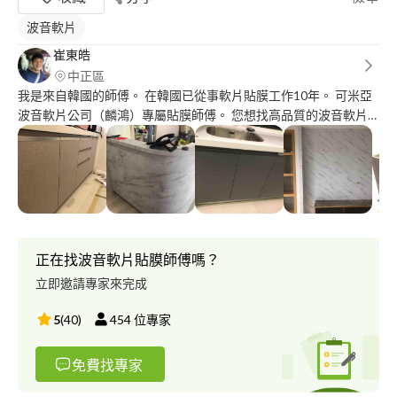
波音軟片
崔東皓
中正區
我是來自韓國的師傅。 在韓國已從事軟片貼膜工作10年。 可米亞
波音軟片公司（麟鴻）專屬貼膜師傅。 您想找高品質的波音軟片
師傅，請跟我聯絡. 如果希望簡單貼或價格的考量較高，請不要找
我. 謝謝.
正在找波音軟片貼膜師傅嗎？
立即邀請專家來完成
5
(
40
)
454
位專家
免費找專家