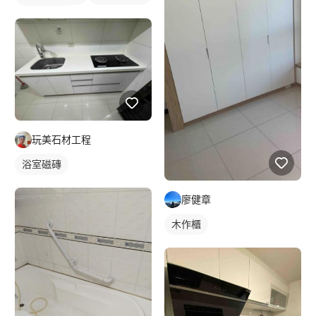
水龍頭安裝
玩美石材工程
浴室磁磚
廖健章
木作櫃