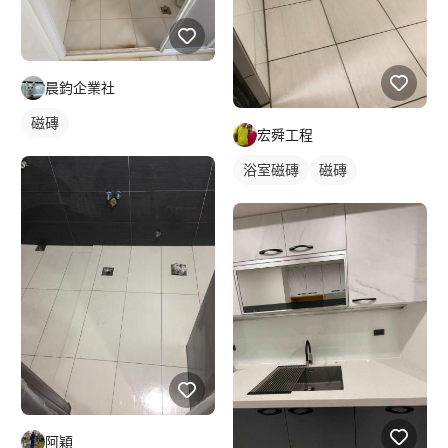
晨鈞企業社
磁磚
宏舜工程
浴室磁磚
磁磚
阿穎