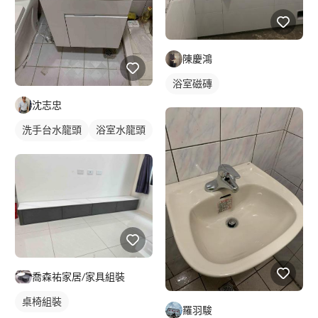
陳慶鴻
浴室磁磚
沈志忠
洗手台水龍頭
浴室水龍頭
水龍頭安裝
浴櫃型洗臉盆
浴櫃
洗臉盆
傳統水龍頭
喬森祐家居/家具組裝
桌椅組裝
羅羽駿