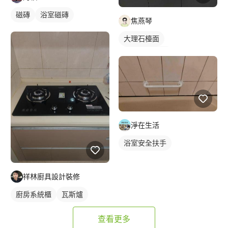
磁磚
浴室磁磚
焦燕琴
大理石檯面
石材檯面/物件
淨在生活
浴室安全扶手
祥林廚具設計裝修
廚房系統櫃
瓦斯爐
查看更多