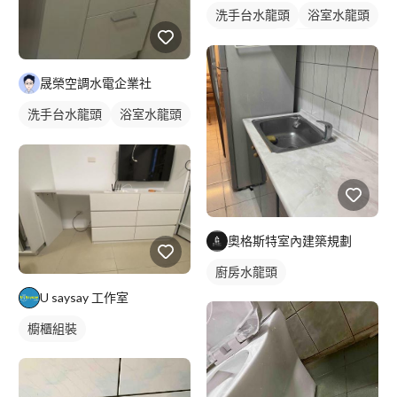
洗手台水龍頭
浴室水龍頭
水龍頭安裝
浴櫃型洗臉盆
浴櫃
洗臉盆
晟榮空調水電企業社
洗手台水龍頭
浴室水龍頭
水龍頭安裝
奧格斯特室內建築規劃
廚房水龍頭
U saysay 工作室
櫥櫃組裝