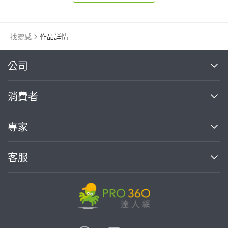
找靈感
作品詳情
繼續完成
公司
關於我們
消費者
找專家(0)
買服務(0)
媒體報導
買服務
專家
部落格
如何使用PRO360
加入我們
案件中心
客服
熱門服務
投資人關係
成為專家
所有服務
客服中心
合作提案
如何接案
價格行情
使用條款
聯絡我們
專家指南
專家目錄
信任與保障