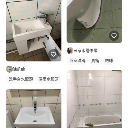
居家水電修繕
浴室磁磚
馬桶
磁磚
陳凱倫
洗手台水龍頭
浴室水龍頭
水龍頭安裝
浴櫃型洗臉盆
浴櫃
洗臉盆
傳統水龍頭