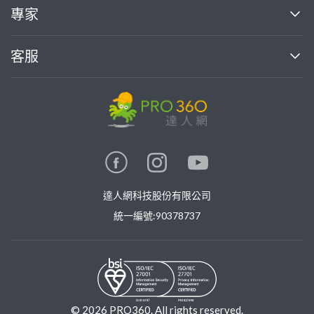
買服務
專家
部落格
如何使用PRO360
加入我們
案件中心
客服
熱門服務
投資人關係
成為專家
所有服務
客服中心
合作提案
如何接案
價格行情
使用條款
聯絡我們
專家指南
專家目錄
信任與保障
推廣服務
在地專家推薦
隱私權政策
卓越專家
達人網科技股份有限公司
關鍵字搜尋
公告
特約專家
統一編號:90378737
專業知識
勞健保專區
問專家
新手攻略
©
2026
PRO360. All rights reserved.