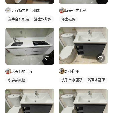
天行動力統包團隊
玩美石材工程
洗手台水龍頭
浴室水龍頭
浴室磁磚
水龍頭安裝
浴櫃型洗臉盆
浴櫃
洗臉盆
傳統水龍頭
鈞揮衛浴
玩美石材工程
洗手台水龍頭
浴室水龍頭
廚房系統櫃
水龍頭安裝
傳統水龍頭