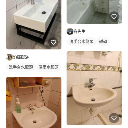
翁先生
洗手台水龍頭
磁磚
浴室水龍頭
浴室磁磚
鈞揮衛浴
傳統水龍頭
水龍頭安裝
洗手台水龍頭
浴室水龍頭
水龍頭安裝
懸掛式洗臉盆
浴櫃型洗臉盆
洗臉盆
傳統水龍頭