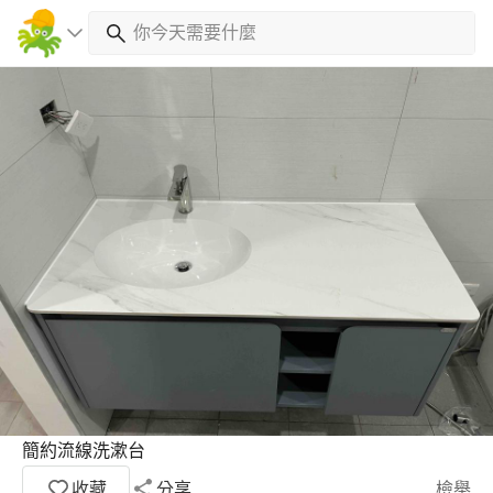
簡約流線洗漱台
收藏
分享
檢舉