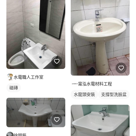
水電職人工作室
甯泓水電材料工程
磁磚
水龍頭安裝
支撐型洗臉盆
洗臉盆
傳統水龍頭
洗手台水龍頭
浴室水龍頭
徐明辰