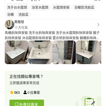
洗手台水龍頭
浴室水龍頭
水龍頭安裝
浴櫃型洗臉盆
浴櫃
洗臉盆
黃聰發
大社區
馬桶拆除與安裝 洗手台拆除與安裝 洗手台水龍頭拆除與安裝 鏡子
拆除與安裝 沐浴龍頭拆除與安裝 置衣架拆除與安裝 鏡櫃拆除與安
裝 浴櫃面盆拆除與安裝 淋浴拉門丈量安裝！ 也有與衛浴廠商合
作，能挑選衛浴設備！
正在找類似專家嗎？
立即邀請專家來完成
0
(
0
)
0
位專家
免費找專家