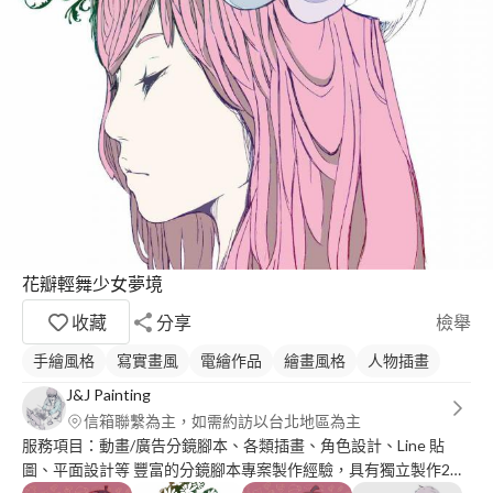
花瓣輕舞少女夢境
收藏
分享
檢舉
手繪風格
寫實畫風
電繪作品
繪畫風格
人物插畫
J&J Painting
信箱聯繫為主，如需約訪以台北地區為主
服務項目：動畫/廣告分鏡腳本、各類插畫、角色設計、Line 貼
圖、平面設計等 豐富的分鏡腳本專案製作經驗，具有獨立製作2D