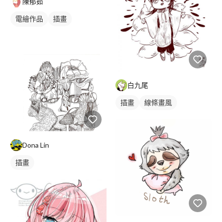
陳郁茹
電繪作品
插畫
人物插畫
白九尾
插畫
線條畫風
Dona Lin
插畫