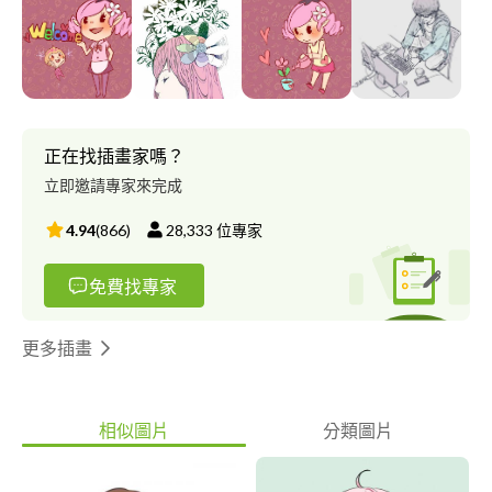
動畫能力。 歡迎各界合作。 與我聯繫：jx***@***il.com
正在找插畫家嗎？
立即邀請專家來完成
4.94
(
866
)
28,333
位專家
免費找專家
更多插畫
相似圖片
分類圖片