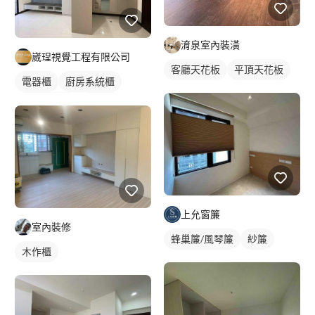
淯泉室內裝潢
崴珵視覺工程有限公司
客廳天花板
平頂天花板
電器櫃
廚房系統櫃
客廳收納櫃
電視櫃
上允窗簾
室內裝修
蜂巢簾/風琴簾
紗簾
木作櫃