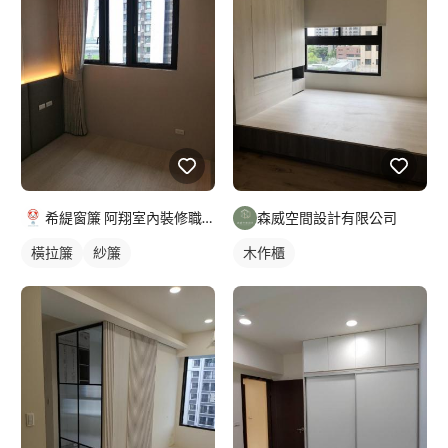
希緹窗簾 阿翔室內裝修職人
森威空間設計有限公司
橫拉簾
紗簾
木作櫃