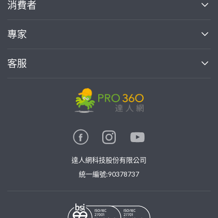
消費者
找專家(0)
買服務(0)
媒體報導
買服務
專家
部落格
如何使用PRO360
加入我們
案件中心
客服
熱門服務
投資人關係
成為專家
所有服務
客服中心
合作提案
如何接案
價格行情
使用條款
聯絡我們
專家指南
專家目錄
信任與保障
推廣服務
在地專家推薦
隱私權政策
卓越專家
達人網科技股份有限公司
關鍵字搜尋
公告
特約專家
統一編號:90378737
專業知識
勞健保專區
問專家
新手攻略