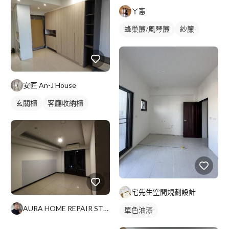
ㄚ憲
蜂巢簾/風琴簾
紗簾
落地窗窗簾
安匠 An-J House
玄關櫃
客廳收納櫃
宅先生空間規劃設計
AURA HOME REPAIR STUDIO
單色油漆