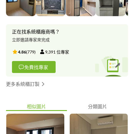
正在找系統櫃廠商嗎？
立即邀請專家來完成
4.86
(
779
)
9,391
位專家
免費找專家
更多系統櫃訂製
相似圖片
分類圖片