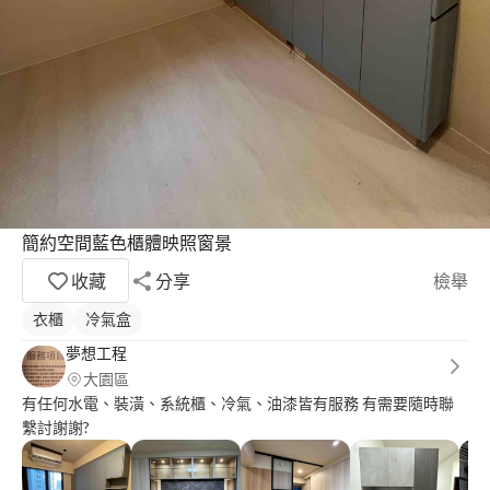
簡約空間藍色櫃體映照窗景
收藏
分享
檢舉
衣櫃
冷氣盒
夢想工程
大園區
有任何水電、裝潢、系統櫃、冷氣、油漆皆有服務 有需要隨時聯
繫討謝謝?