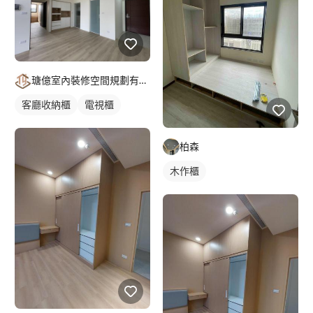
瑭億室內裝修空間規劃有限公司
客廳收納櫃
電視櫃
柏森
木作櫃