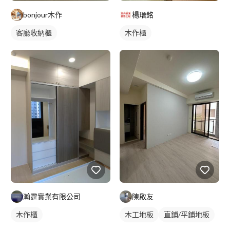
bonjour木作
楊瑨銘
客廳收納櫃
木作櫃
瀚霆實業有限公司
陳啟友
木作櫃
木工地板
直鋪/平鋪地板