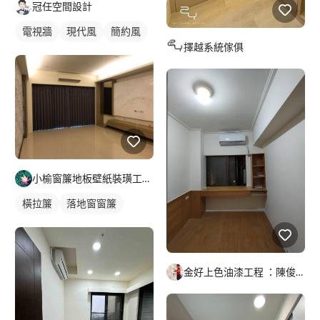
冠任空間設計
電視牆
現代風
簡約風
擇越系統傢俱
小榆窗簾地板壁紙裝璜工廠/山辰室內設計
橫拉簾
落地窗窗簾
金好上色油漆工程 ：陳俊義