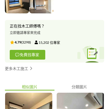
有任何有關水電問題或想翻整修住宅 本公司可派人至於現場勘查
再進而報價 本公司南北部皆有服務 需要本公司服務可與我聯絡 名
片在照片中或logo有聯絡電話
正在找木工師傅嗎？
立即邀請專家來完成
4.79
(
3298
)
15,202
位專家
免費找專家
更多木工施工
相似圖片
分類圖片