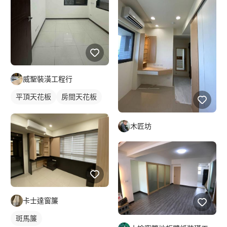
威聖裝潢工程行
平頂天花板
房間天花板
木匠坊
卡士達窗簾
斑馬簾