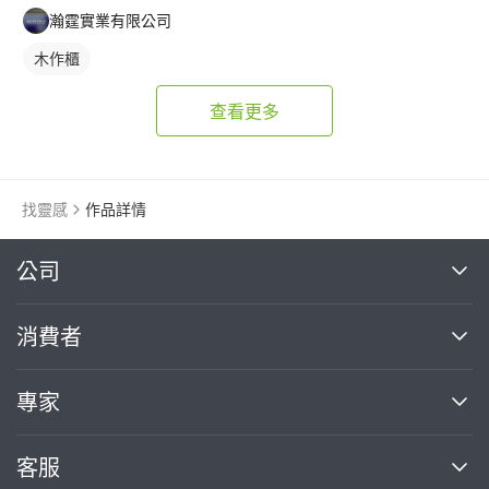
瀚霆實業有限公司
木作櫃
查看更多
找靈感
作品詳情
繼續完成
公司
關於我們
消費者
找專家(0)
買服務(0)
媒體報導
買服務
專家
部落格
如何使用PRO360
加入我們
案件中心
客服
熱門服務