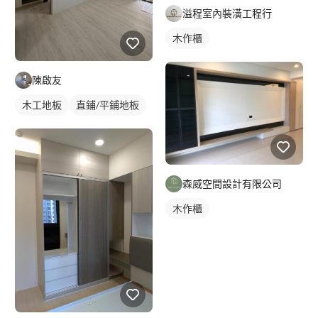
溢程室內裝潢工程行
木作櫃
陳啟友
木工地板
直鋪/平鋪地板
森威空間設計有限公司
木作櫃