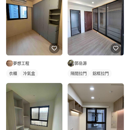
夢想工程
郭岳源
衣櫃
冷氣盒
隔間拉門
鋁框拉門
玻璃拉門