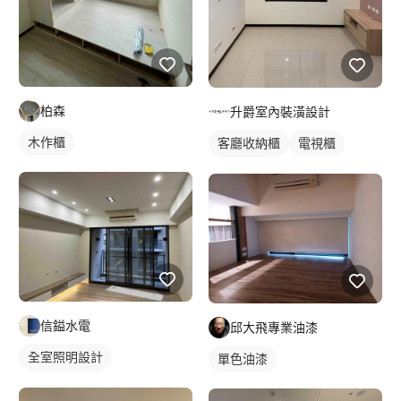
柏森
升爵室內裝潢設計
木作櫃
客廳收納櫃
電視櫃
櫥櫃木門
信鎰水電
邱大飛專業油漆
全室照明設計
單色油漆
客廳燈光設計