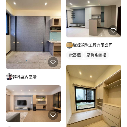
崴珵視覺工程有限公司
電器櫃
廚房系統櫃
客廳收納櫃
電視櫃
非凡室內裝潢