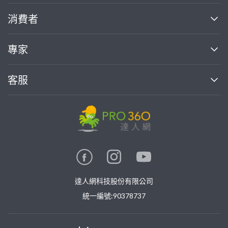
關於我們
消費者
找專家(0)
買服務(0)
媒體報導
買服務
專家
部落格
如何使用PRO360
加入我們
案件中心
客服
熱門服務
投資人關係
成為專家
所有服務
客服中心
合作提案
如何接案
價格行情
使用條款
聯絡我們
專家指南
專家目錄
信任與保障
推廣服務
在地專家推薦
隱私權政策
卓越專家
達人網科技股份有限公司
關鍵字搜尋
公告
特約專家
統一編號:90378737
專業知識
勞健保專區
問專家