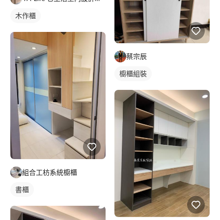
木作櫃
蔡宗辰
櫥櫃組裝
組合工枋系統櫥櫃
書櫃