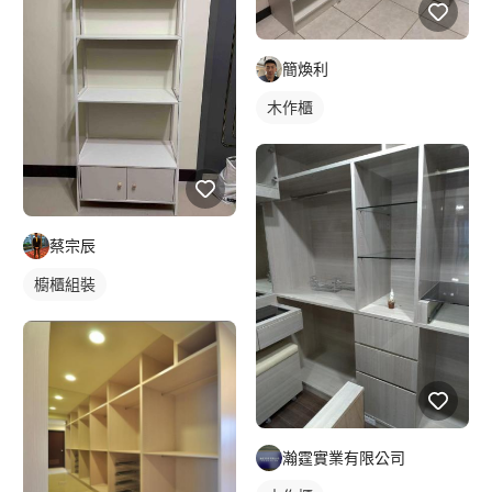
簡煥利
木作櫃
蔡宗辰
櫥櫃組裝
瀚霆實業有限公司