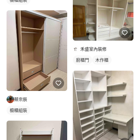
禾盛室內裝修
廚櫃門
木作櫃
櫥櫃木門
蔡宗辰
櫥櫃組裝