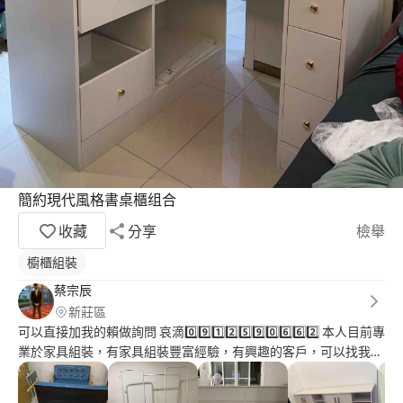
簡約現代風格書桌櫃组合
收藏
分享
檢舉
櫥櫃組裝
蔡宗辰
新莊區
可以直接加我的賴做詢問 哀滴0️⃣9️⃣1️⃣2️⃣5️⃣9️⃣0️⃣6️⃣6️⃣2️⃣ 本人目前專
業於家具組裝，有家具組裝豐富經驗，有興趣的客戶，可以找我幫
您服務，價位不高，都可談的 本人高中是就讀資訊科，數理方面
較佳，打字的速度也滿快的，有電腦軟體應用的證照，也滿喜歡小