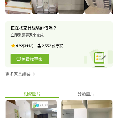
孩的。 能提供數學家教、國小個後輔導、打字排版的服務☺️ 家教
部分都可以試教的！試教不收費！後面的收費一定便宜?
正在找家具組裝師傅嗎？
立即邀請專家來完成
4.92
(
3446
)
2,552
位專家
免費找專家
更多家具組裝
相似圖片
分類圖片