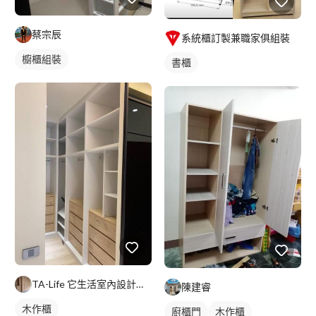
蔡宗辰
系統櫃訂製兼職家俱組裝
櫥櫃組裝
書櫃
TA-Life 它生活室內設計工程美學
陳建睿
木作櫃
廚櫃門
木作櫃