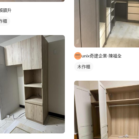
賴顗升
作櫃
unix奇建企業-陳福全
木作櫃