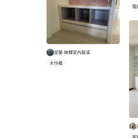
電
宜蘭-映輝室內裝潢
木作櫃
客