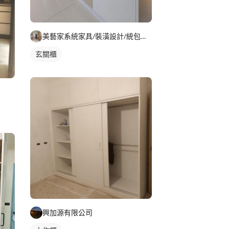
美藝家系統家具/裝潢設計/統包服務
玄關櫃
興加源有限公司