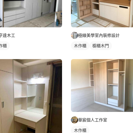
亨達木工
極線美學室內裝修設計
作櫃
木作櫃
櫥櫃木門
華宸個人工作室
木作櫃