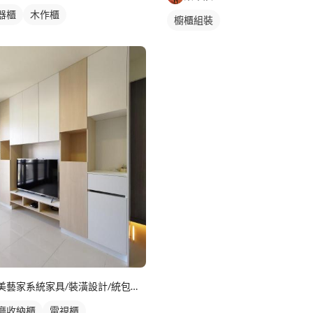
器櫃
木作櫃
櫥櫃組裝
美藝家系統家具/裝潢設計/統包服務
廳收納櫃
電視櫃