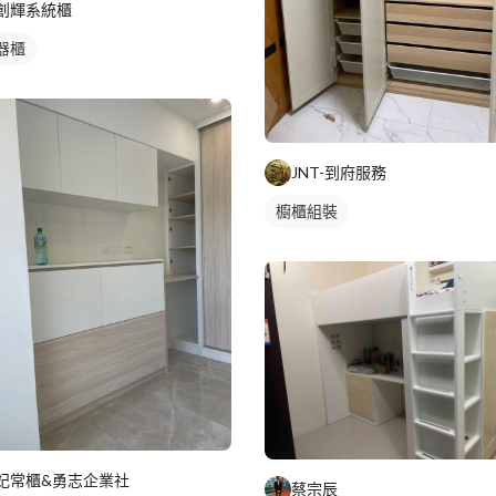
創輝系統櫃
器櫃
JNT-到府服務
櫥櫃組裝
妃常櫃&勇志企業社
蔡宗辰