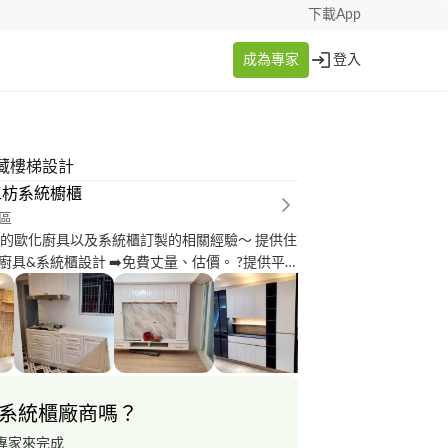
下載App
成為專家
登入
藏樓梯設計
工枋系統櫥櫃
區
年的歐化廚具以及系統櫃訂製的相關經驗～ 提供住
計 ➡️免費丈量、估價。 ?提供平
依需求給予示意參考。 ➡️服務項目：系統
浴設計。 ?依客戶需求、現場格局、預算控制等
區域需另商
️如需整間裝修，我們也有提供相關服務。
系統櫃廠商嗎？
專家來完成