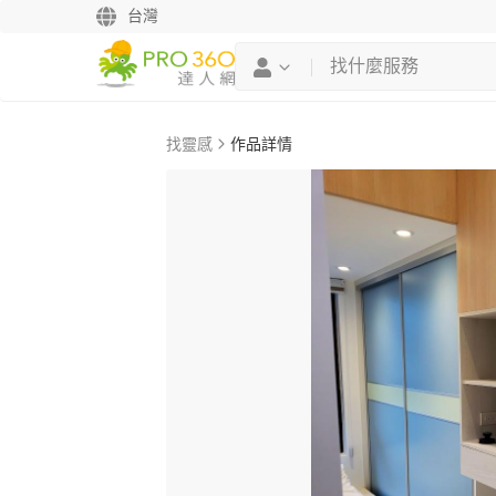
台灣
找靈感
作品詳情