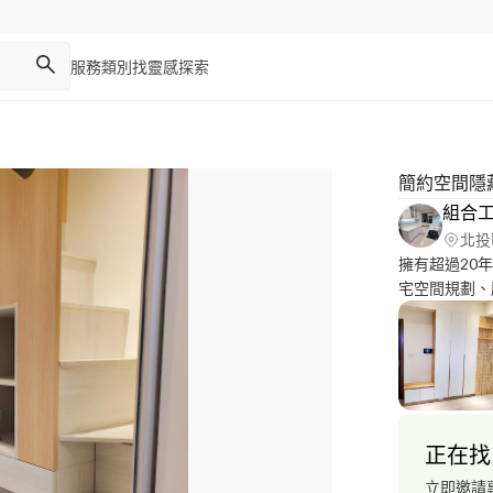
服務類別
找靈感
探索
簡約空間隱
組合
北投
擁有超過20
宅空間規劃、廚具&系統櫃設
立面配置圖，彩圖會
櫃、廚房、衛
給予適當建議。 ➡ 服務區域：新竹以北為主，其他
談。 ➡
正在找
立即邀請