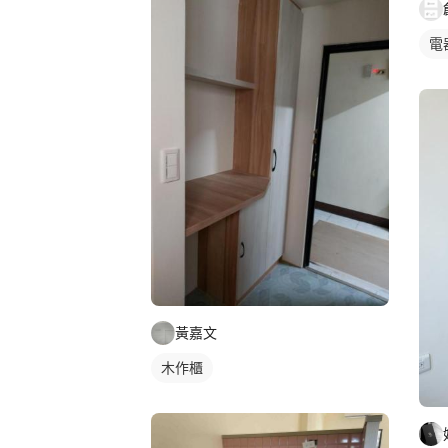
電
黃嘉文
木作櫃