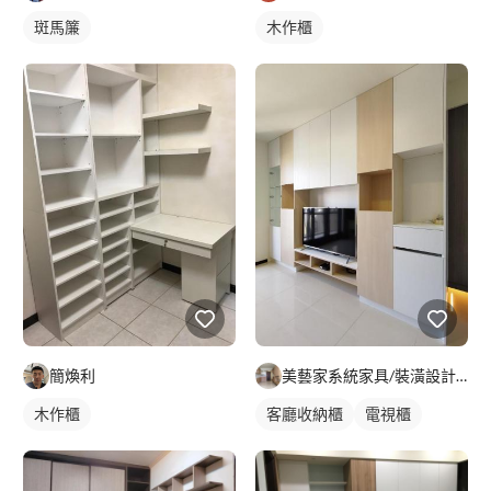
斑馬簾
木作櫃
簡煥利
美藝家系統家具/裝潢設計/統包服務
木作櫃
客廳收納櫃
電視櫃