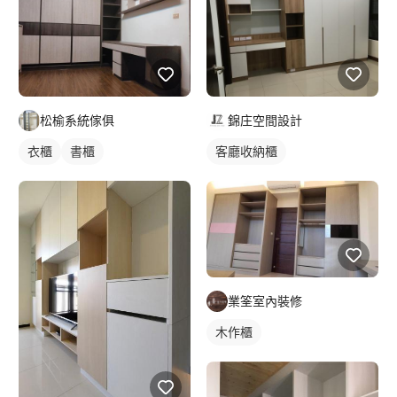
松榆系統傢俱
錦庄空間設計
衣櫃
書櫃
客廳收納櫃
業筌室內裝修
木作櫃