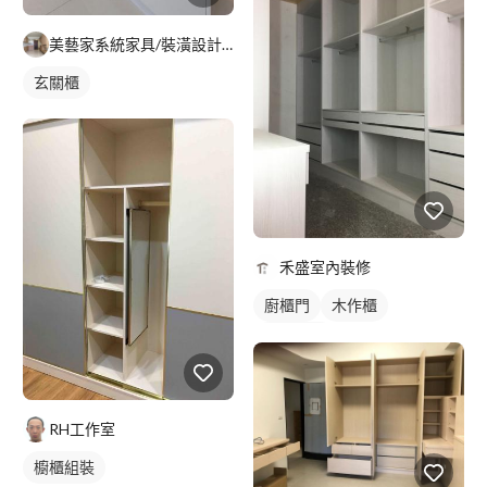
美藝家系統家具/裝潢設計/統包服務
玄關櫃
禾盛室內裝修
廚櫃門
木作櫃
櫥櫃木門
RH工作室
櫥櫃組裝