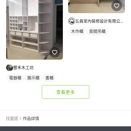
五員室內裝修設計有限公司/珈霏工程行
木作櫃
房間吊櫃
床頭櫃
豐禾木工坊
電器櫃
展示櫃
書櫃
木作櫃
查看更多
找靈感
作品詳情