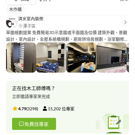
木作櫃
淇米室內裝修
潭子區
草圖規劃提案 免費簡易3D示意圖或平面圖及估價 建築外觀、景觀
設計、室內設計、全屋系統櫃規劃、廚房烘培房規劃、浴室翻修無
障礙規劃。 *工程案(全屋翻修)(免設計費提供簡易3D圖) *修繕案(免
設計費提供簡易3D圖) *全戶系統家具案(免設計費提供簡易3D圖) *
小型翻修案衛浴廚具隔間(免設計費提供簡易3D圖) 為何提供簡易
3D圖面或平面圖，一切估價需要圖面才有數量才能估價!!! 收費及
服務流程：勘查 需求討論 有無設計 提案 設計費分二期(50%50%)
工程費用分四期(30%30%30%10%) 保固期限&服務流程: 驗收後保
固500天/售後服務無限期。
正在找木工師傅嗎？
立即邀請專家來完成
4.79
(
3298
)
15,202
位專家
免費找專家