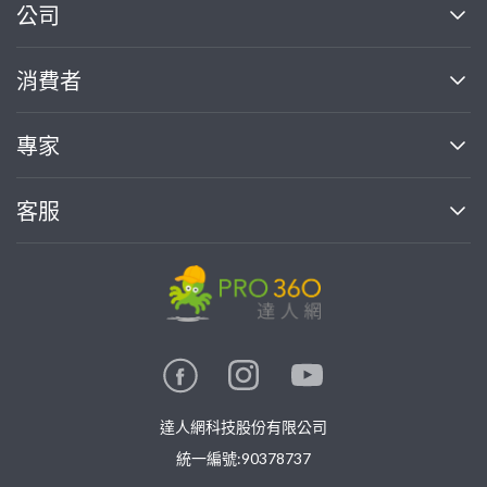
繼續完成
公司
關於我們
消費者
找專家(0)
買服務(0)
媒體報導
買服務
專家
部落格
如何使用PRO360
加入我們
案件中心
客服
熱門服務
投資人關係
成為專家
所有服務
客服中心
合作提案
如何接案
價格行情
使用條款
聯絡我們
專家指南
專家目錄
信任與保障
推廣服務
在地專家推薦
隱私權政策
卓越專家
達人網科技股份有限公司
關鍵字搜尋
公告
特約專家
統一編號:90378737
專業知識