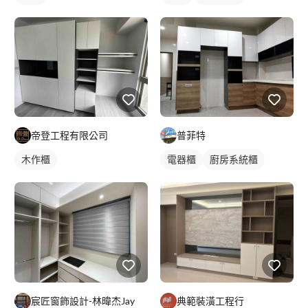
帝登工程有限公司
普菲特
木作櫃
電器櫃
廚房系統櫃
宸匠窗飾設計-林暐杰Jay
典範裝潢工程行