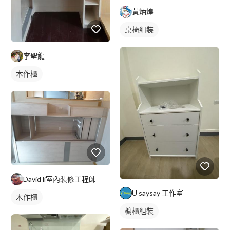
黃炳煌
桌椅組裝
李聖龍
木作櫃
David li室內裝修工程師
U saysay 工作室
木作櫃
櫥櫃組裝