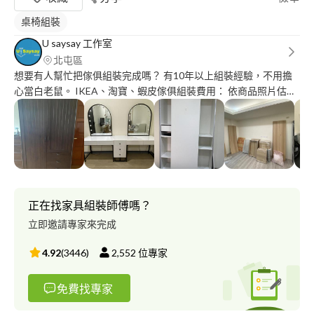
桌椅組裝
U saysay 工作室
北屯區
想要有人幫忙把傢俱組裝完成嗎？ 有10年以上組裝經驗，不用擔
心當白老鼠。 IKEA、淘寶、蝦皮傢俱組裝費用： 依商品照片估
價。 (最低組裝費用500元起) IKEA二手傢俱拆裝服務也有！ 上牆
鑽洞費用50/每洞。 無提供紙箱回收。 台中市區無需車馬費，其餘
地區可談。
正在找家具組裝師傅嗎？
立即邀請專家來完成
4.92
(
3446
)
2,552
位專家
免費找專家