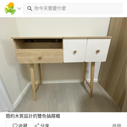
簡約木質設計的雙色抽屜櫃
收藏
分享
檢舉