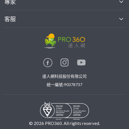
專家
部落格
如何使用PRO360
加入我們
案件中心
客服
熱門服務
投資人關係
成為專家
所有服務
客服中心
合作提案
如何接案
價格行情
使用條款
聯絡我們
專家指南
專家目錄
信任與保障
推廣服務
在地專家推薦
隱私權政策
卓越專家
達人網科技股份有限公司
關鍵字搜尋
公告
特約專家
統一編號:90378737
專業知識
勞健保專區
問專家
新手攻略
©
2026
PRO360. All rights reserved.