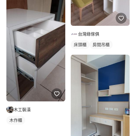
台灣綠傢俱
床頭櫃
房間吊櫃
木工裝潢
木作櫃