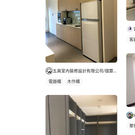
客
平
五員室內裝修設計有限公司/珈霏工程行
電器櫃
木作櫃
單