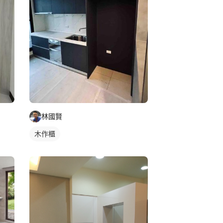
林國賢
木作櫃