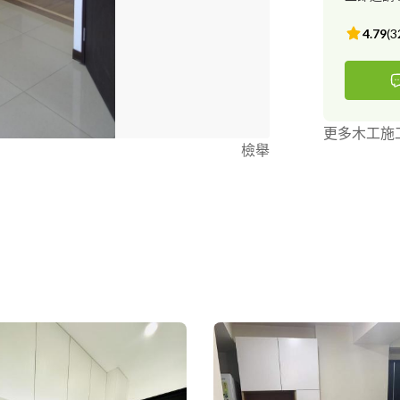
4.79
(
3
更多木工施
檢舉