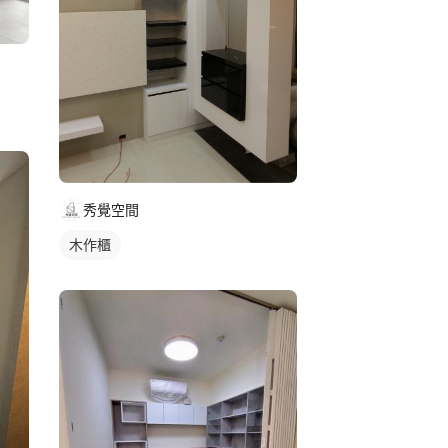
秀覺空間
木作櫃