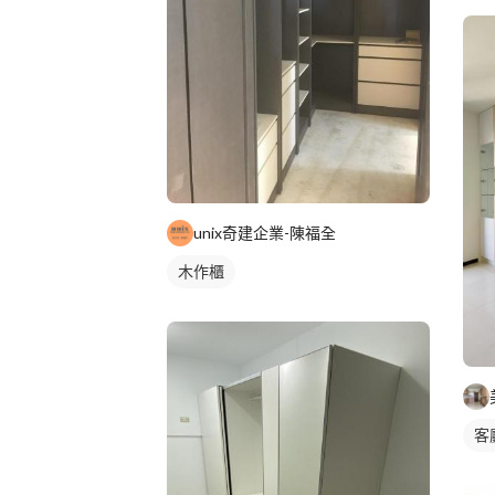
unix奇建企業-陳福全
木作櫃
客