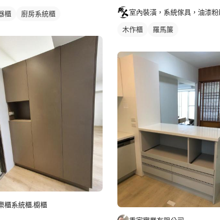
器櫃
廚房系統櫃
木作櫃
羅馬簾
樂櫃系統櫃.櫥櫃