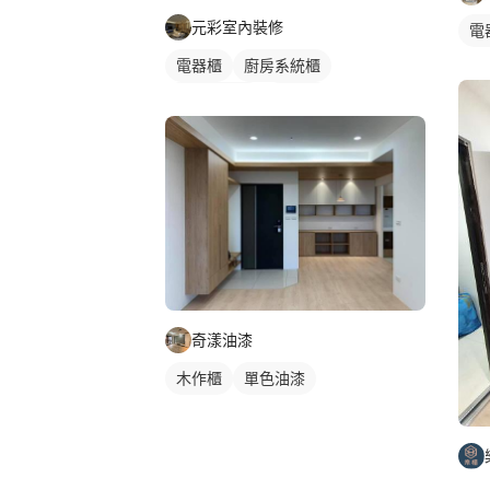
元彩室內裝修
電
電器櫃
廚房系統櫃
客廳收納櫃
電視櫃
奇漾油漆
木作櫃
單色油漆