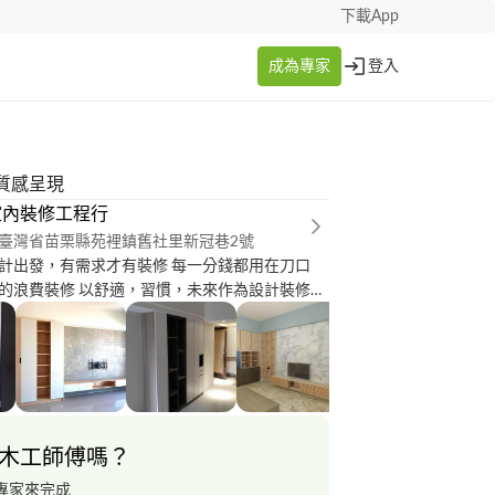
下載App
成為專家
登入
質感呈現
室內裝修工程行
臺灣省苗栗縣苑裡鎮舊社里新冠巷2號
計出發，有需求才有裝修 每一分錢都用在刀口
，習慣，未來作為設計裝修的
實木造型櫃，中部苗栗，臺中為主要接案範圍 歡
*********
木工師傅嗎？
專家來完成