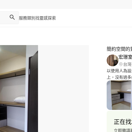
服務類別
找靈感
探索
簡約空間的
宏璟
台灣
以使用人為設
上，沒有過多的浪費裝修 以舒適
思考方向 室內設計-裝修工程，木工、系統櫃設計施工工程，
客製木工櫃，
迎LINE洽詢，@
正在找
立即邀請