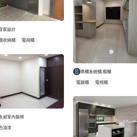
宜家設計
廳收納櫃
電視櫃
頂天花板
木作櫃
玄關櫃
樂櫃系統櫃.櫥櫃
電器櫃
電視櫃
永昶室內裝修
色油漆