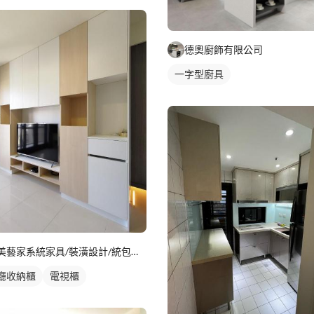
德奧廚飾有限公司
一字型廚具
美藝家系統家具/裝潢設計/統包服務
廳收納櫃
電視櫃