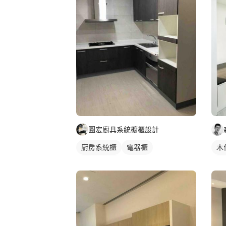
圓宏廚具系統櫥櫃設計
廚房系統櫃
電器櫃
木
轉角型廚具
燈