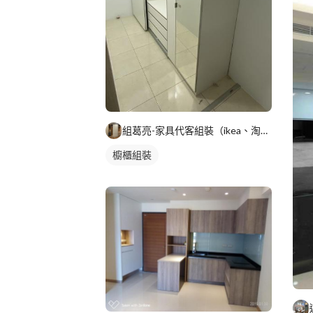
組葛亮-家具代客組裝（ikea、淘寶）
櫥櫃組裝