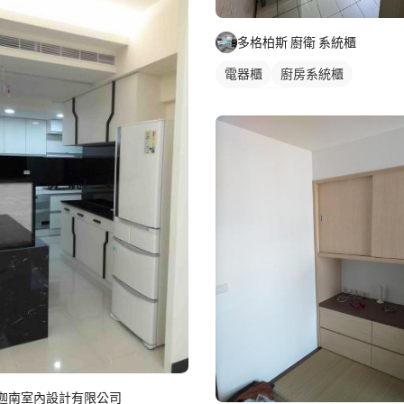
多格柏斯 廚衛 系統櫃
電器櫃
廚房系統櫃
轉角型廚具
迦南室內設計有限公司