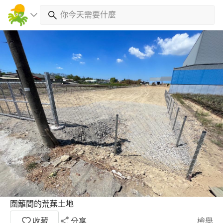
圍籬間的荒蕪土地
收藏
分享
檢舉