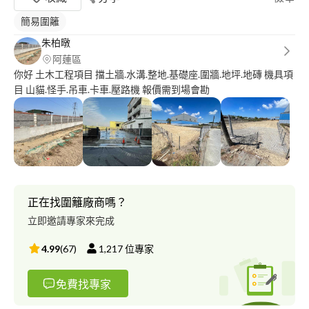
簡易圍籬
朱柏暾
阿蓮區
你好 土木工程項目 擋土牆.水溝.整地.基礎座.圍牆.地坪.地磚 機具項
目 山貓.怪手.吊車.卡車.壓路機 報價需到場會勘
正在找圍籬廠商嗎？
立即邀請專家來完成
4.99
(
67
)
1,217
位專家
免費找專家