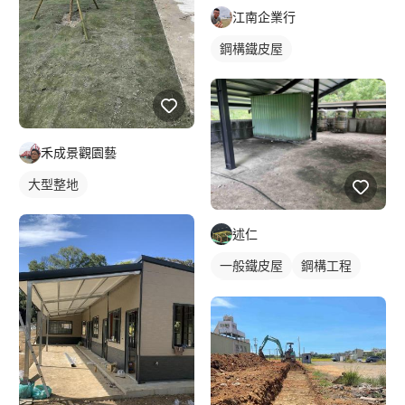
江南企業行
鋼構鐵皮屋
禾成景觀園藝
大型整地
述仁
一般鐵皮屋
鋼構工程
鐵工工地