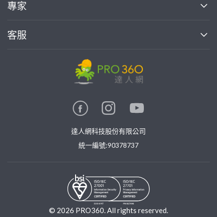
買服務
專家
部落格
如何使用PRO360
加入我們
案件中心
客服
熱門服務
投資人關係
成為專家
所有服務
客服中心
合作提案
如何接案
價格行情
使用條款
聯絡我們
專家指南
專家目錄
信任與保障
推廣服務
在地專家推薦
隱私權政策
卓越專家
達人網科技股份有限公司
關鍵字搜尋
公告
特約專家
統一編號:90378737
專業知識
勞健保專區
問專家
新手攻略
©
2026
PRO360. All rights reserved.