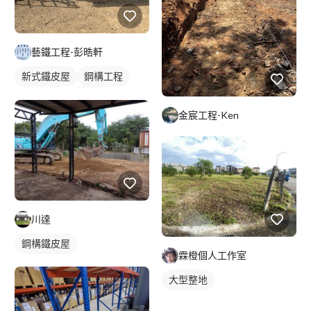
藝鐵工程-彭晧軒
新式鐵皮屋
鋼構工程
鐵工工地
鐵皮屋
金宸工程-Ken
裝潢板
川達
鋼構鐵皮屋
霖橙個人工作室
大型整地