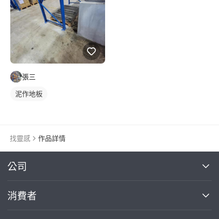
張三
泥作地板
找靈感
作品詳情
繼續完成
公司
關於我們
消費者
找專家(0)
買服務(0)
媒體報導