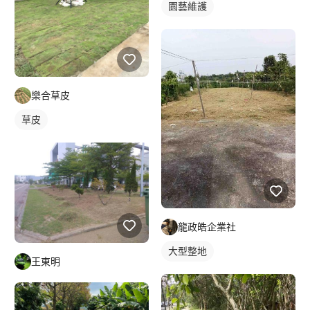
園藝維護
樂合草皮
草皮
龍政皓企業社
大型整地
王東明