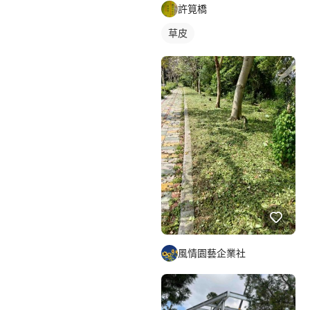
許筧橋
草皮
風情園藝企業社