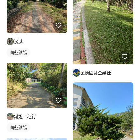
漫威
園藝維護
風情園藝企業社
錢近工程行
園藝維護