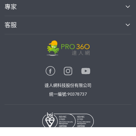
買服務
專家
部落格
如何使用PRO360
加入我們
案件中心
客服
熱門服務
投資人關係
成為專家
所有服務
客服中心
合作提案
如何接案
價格行情
使用條款
聯絡我們
專家指南
專家目錄
信任與保障
推廣服務
在地專家推薦
隱私權政策
卓越專家
達人網科技股份有限公司
關鍵字搜尋
公告
特約專家
統一編號:90378737
專業知識
勞健保專區
問專家
新手攻略
©
2026
PRO360. All rights reserved.