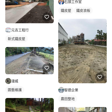
石頭工作室
鐵皮屋
鐵皮浪板
元吉工程行
新式鐵皮屋
漫威
園藝維護
智德企業
農田整地