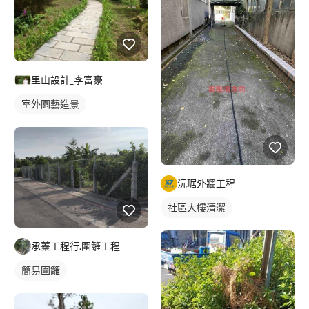
里山設計_李富豪
室外園藝造景
沅琚外牆工程
社區大樓清潔
承蓁工程行.圍籬工程
簡易圍籬