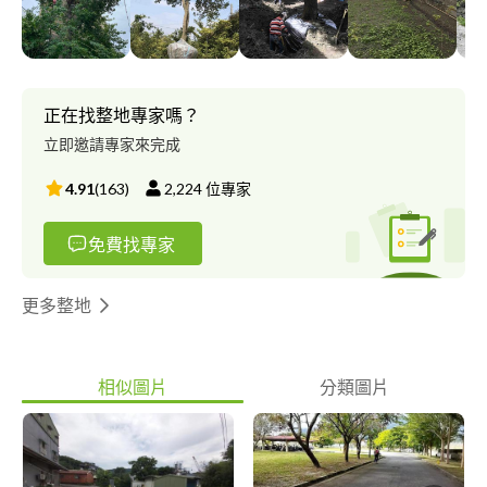
正在找整地專家嗎？
立即邀請專家來完成
4.91
(
163
)
2,224
位專家
免費找專家
更多整地
相似圖片
分類圖片