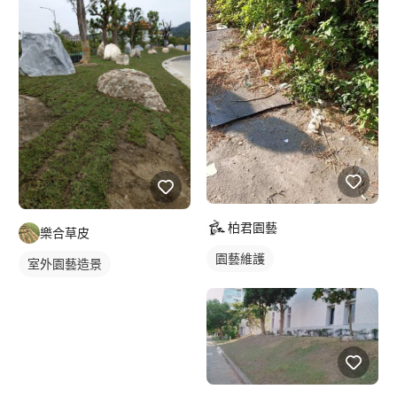
柏君園藝
樂合草皮
園藝維護
室外園藝造景