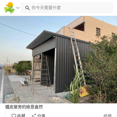
鐵皮屋旁的綠意盎然
收藏
分享
檢舉