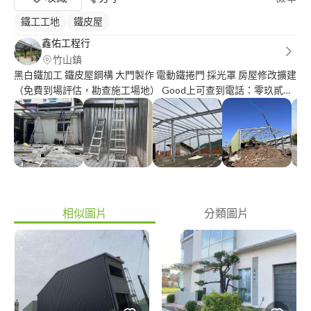
鐵工工地
鐵皮屋
鑫佑工程行
竹山鎮
黑白鐵加工 鐵皮屋鋼構 大門製作 電動鐵捲門 採光罩 房屋修改擴建
（免費到場評估，勘查施工場地） Good上可查到電話：零玖貳一
零一貳零零捌
相似圖片
分類圖片