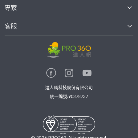
買服務
專家
部落格
如何使用PRO360
加入我們
案件中心
客服
熱門服務
投資人關係
成為專家
所有服務
客服中心
合作提案
如何接案
價格行情
使用條款
聯絡我們
專家指南
專家目錄
信任與保障
推廣服務
在地專家推薦
隱私權政策
卓越專家
達人網科技股份有限公司
關鍵字搜尋
公告
特約專家
統一編號:90378737
專業知識
勞健保專區
問專家
新手攻略
©
2026
PRO360. All rights reserved.