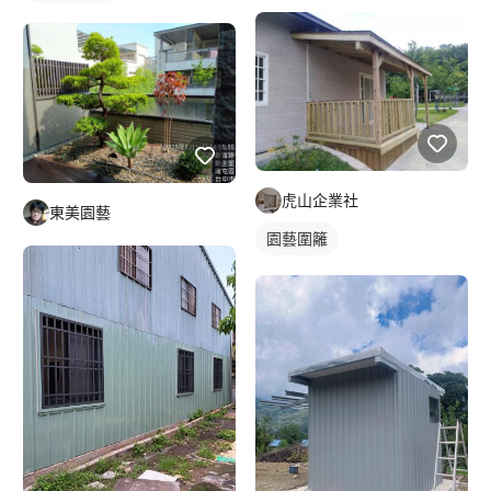
虎山企業社
東美園藝
園藝圍籬