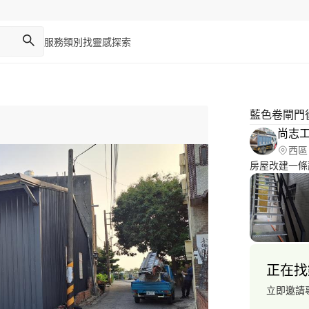
服務類別
找靈感
探索
藍色卷閘門
尚志
西區
房屋改建一條
正在找
立即邀請