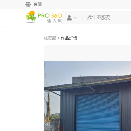
台灣
找靈感
作品詳情