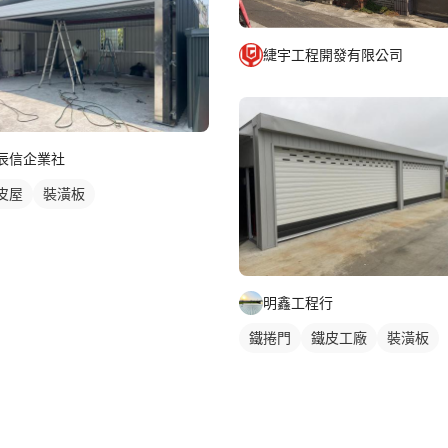
緁宇工程開發有限公司
辰信企業社
皮屋
裝潢板
明鑫工程行
鐵捲門
鐵皮工廠
裝潢板