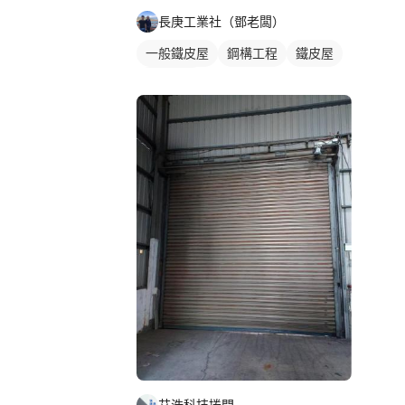
長庚工業社（鄧老闆）
一般鐵皮屋
鋼構工程
鐵皮屋
鐵皮浪板
艾浩科技捲門