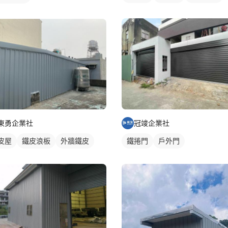
冠竣企業社
東勇企業社
鐵捲門
戶外門
皮屋
鐵皮浪板
外牆鐵皮