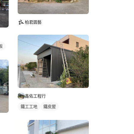
柏君園藝
板
鑫佑工程行
鐵工工地
鐵皮屋