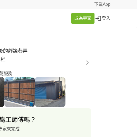
下載App
成為專家
登入
後的靜謐巷弄
工程
龍服務
鐵工師傅嗎？
專家來完成