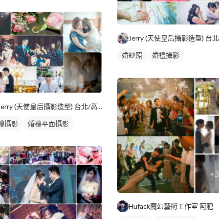
動主持
婚禮表演
婚紗照
婚禮攝影
婚禮平面攝影
Jerry (天使皇后攝影造型) 台北/高雄
禮攝影
婚禮平面攝影
Hufack魔幻藝術工作室 阿肥