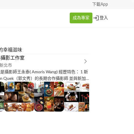
下載App
成為專家
登入
的幸福滋味
泰攝影工作室
新北市
tin Quek（郭文秀）的長期合作攝影師 並與新加
in Quek（世界十大名廚）合作出版
sion&Inspiration”之攝影 2 台灣第一位出版美
具書的攝影師 曾出版“拍出好味道—美食攝影36
、商品…..攝影 照
食構圖與畫面設計：
.flickr.com/photos/136735675@N04/sets/72157685591579393
築相片:
.flickr.com/photos/136735675@N04/albums/72157659296926248