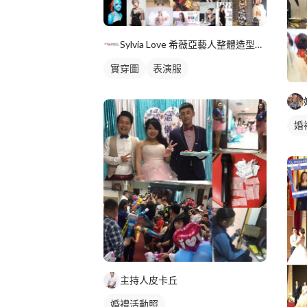
Sylvia Love 希薇亞藝人整體造型設計
實穿圖
表演服
婚
主持人皮卡丘
婚禮活動照