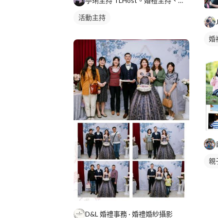
亭琍主持 TLHost。婚禮主持、活動、記者會、尾牙、家庭親
活動主持
婚
親
D&L 婚禮事務 · 婚禮婚紗攝影