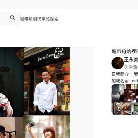
服務類別
找靈感
探索
城市角落裡
王永
台灣
自我簡介： 我是攝影師王永泰( Amoris Wang) 經歷特色： 1 新
加坡名廚Jus
坡御廚Just
“JustinQuek:Pas
食攝影教學工
技”（文字及攝影） 擅長： 食物、空間、人物
片可以在以下看見： Flickr美
https://www
Flickr空間建
https://www