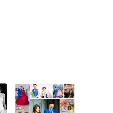
片：
.flickr.com/photos/136735675@N04/albums/72157669053967186