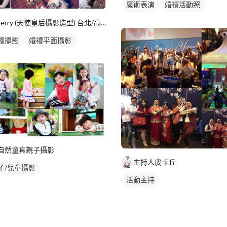
魔術表演
婚禮活動照
婚禮攝影
Jerry (天使皇后攝影造型) 台北/高雄
禮攝影
婚禮平面攝影
自然童真親子攝影
主持人皮卡丘
子/兒童攝影
活動主持