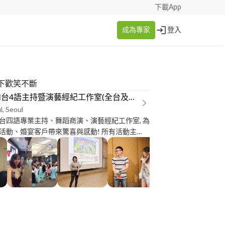
下載App
成為專家
登入
下歡笑不斷
中英韓台4語主持暨演藝經紀工作室(全台及海外服務
l, Seoul
台四語專業主持、舞蹈商演、演藝經紀工作室, 為
、婚宴客戶帶來驚喜與感動! 所有活動主
商演、婚宴規劃主持、品牌平面及動態模特拍
影片拍攝演員需求等全方位服務！ 歡迎到工作室
留言詢問 （全台灣及海外主持服務喔) 主持分享:
outu.be/P77Czv6GImE
u.be/xjJqA3PfaPM 2、
tu.be/P77Czv6GImE 3、
u.be/HR0QrlbFrdg 4、
tu.be/H7lMvge6GAU 5、