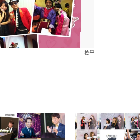
https://you
https://fb.watch/
語主持、公關、
及官方政府活動 
牙春酒及家庭
設、德發等上市櫃以及中
會活動 - 高科技廠春酒尾牙 。 - 高雄市政府經發局活動、內政
部移民署活動
檢舉
品上市、記者
各類型全方位主持 - 專業上市櫃公司擔任
儀。 -HR f
曾輔導多家股
【 輔助企業政府補助案輔導
劃書撰寫 溝通及文案
招募、薪酬、
寫，協助小企
務項目。 【專業婚禮
劃、婚禮音樂
年經驗，給您一
學於韓國知名