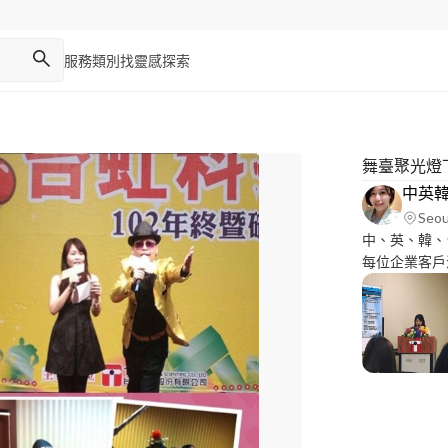
服務類別
找靈感
探索
舞臺聚光燈
Seou
中、英、韓、
每位企業客戶活動
持、舞蹈教學
攝、企業行銷
FB粉絲專頁
1、https://y
https://yout
https://you
https://yout
https://you