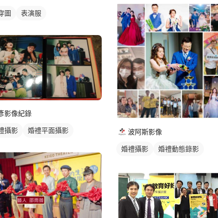
穿圖
表演服
彥影像紀錄
禮攝影
婚禮平面攝影
波阿斯影像
婚禮攝影
婚禮動態錄影