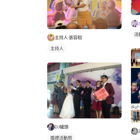
活
主持人 張容栩
主持人
DJ罐頭
婚禮活動照