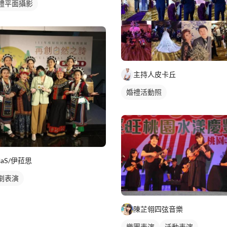
禮平面攝影
主持人皮卡丘
婚禮活動照
ilaS/伊菈思
劇表演
陳芷翎四弦音樂
樂團表演
活動表演