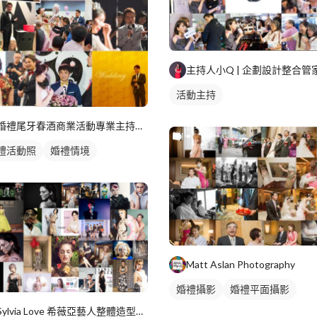
韓文. 擅於
基礎的學生變
影拍攝演員名單提供】 • 企業行銷
求提供。 品
員參與過：知
主持人小Q | 企劃設計整合管
片拍攝，例：
活動主持
文教學】 • 文藻外語大學英文系畢業，韓國梨花女子大學畢
業， 協
婚禮尾牙春酒商業活動專業主持人 史蒂芬
禮活動照
婚禮情境
Matt Aslan Photography
婚禮攝影
婚禮平面攝影
Sylvia Love 希薇亞藝人整體造型設計