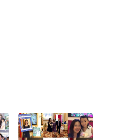
tu.be/6OZoZLdmqQY 6、
25GQebSIma/ 【企業及官方活動中英文雙
行銷企劃、HR專案輔導及社群經營】 • 企業
(高雄市政府/雲林縣政府/內政部等等) - 企業尾
日活動：台虹科技、日月光、汎宇電子、日健建
小企業活動. - 品牌商 小米 開幕記者
、台船開幕活動、桃園青商會、產品發表會、新
會、運動會、高科技研討會、上市公司股東會 等
股東會股東大會司
ull function 專案指導規劃，讓您經營企業無煩惱，
票上市櫃公司HR專案招募、訓練、薪酬規劃等。
】 • 企業申請政府輔助案輔導 企
內容修改輔導撰寫 • 人力資源全方位輔導
績效、教育訓練等制度專案，內部規範規則撰
業在人力資源方面用最精實的預算達到外包的服
主持及婚禮策畫】 •婚宴、文定等流程規
選輯編輯、婚禮影片、婚禮紀錄攝影等，專業十
個最難忘的婚禮。 【舞蹈教學及商演】 • 留
梨花女子大學研習商業課程、韓國流行舞蹈以及