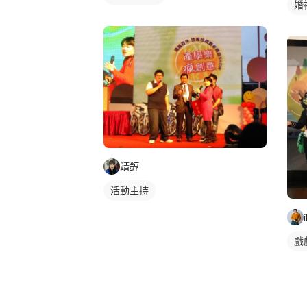
婚
靖錞
活動主持
戲