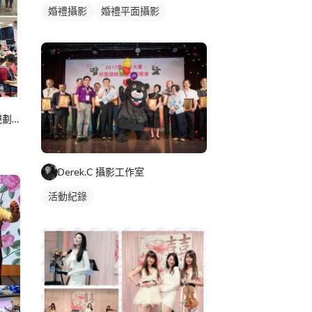
婚禮攝影
婚禮平面攝影
感信文創 活動策劃主持 行銷規劃 課程講座 美編文宣
Derek.C 攝影工作室
活動紀錄