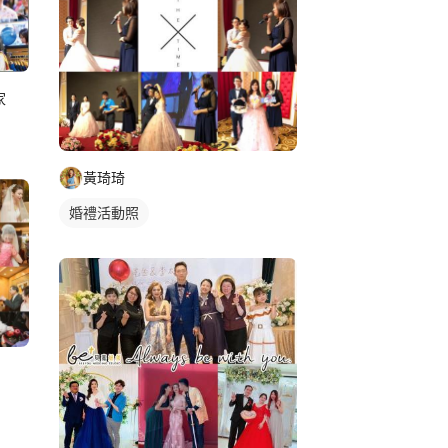
用淺顯易懂的方式教授舞蹈，讓不會跳舞、沒有舞蹈
成可以自信上台演出的舞者。 【 企業品牌微電
影片、微電影等拍攝演員需
牌商模特需求：平面及動態模特需求提供。 旗下演
名民視、三立八點檔拍攝、企業微電影及行銷影
家
三洋家電、安聯人壽、全家便利商店等等。 【語
助學生英文從零開始學習。
黃琦琦
婚禮活動照