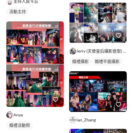
歌唱表演
主持人皮卡丘
活動主持
Jerry (天使皇后攝影造型) 台北/高雄
婚禮攝影
婚禮平面攝影
Anya
Ian_Zhang
婚禮活動照