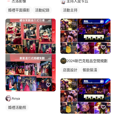
主持人皮卡丘
杰洛影像
活動主持
婚禮平面攝影
活動紀錄
2024新巴克程品空間規劃
店面設計
餐飲裝潢
Anya
婚禮活動照