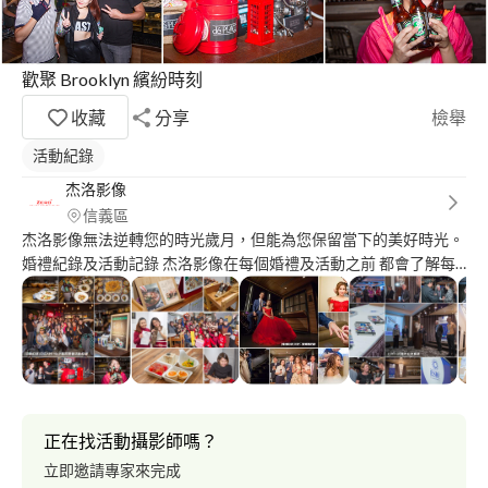
歡聚 Brooklyn 繽紛時刻
收藏
分享
檢舉
活動紀錄
杰洛影像
信義區
杰洛影像無法逆轉您的時光歲月，但能為您保留當下的美好時光。
婚禮紀錄及活動記錄 杰洛影像在每個婚禮及活動之前 都會了解每
個活動細項流程需要記錄的重點 為您的婚禮及活動留下最完整的
回憶及時光。 商業拍攝(人像拍攝、食物拍攝、商品拍攝等) 杰洛影
像重視拍攝前與客戶的細節溝通 以達到客戶想達成的影像呈現效
果 微電影(短片)拍攝 杰洛影像積極參與腳本討論溝通 適時提出在
拍攝上細節建議給客戶參考 並執行拍攝及後製剪接，完成客戶影
片需求 杰洛影像專業影像製作團隊重視每一位客戶的需求 提供團
隊最優質拍攝製作服務及積極的服務態度 ------------------------------
正在找活動攝影師嗎？
-------------------------------------- 粉絲頁
立即邀請專家來完成
https://www.facebook.com/ImageofWonderful/ 影音網站