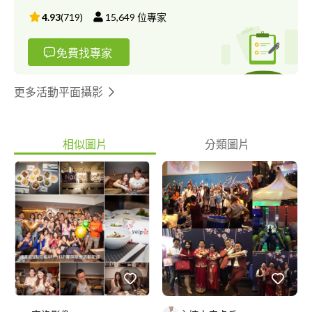
https://vimeo.com/user23516675 電子書網站(婚禮攝影、活動記
4.93
(
719
)
15,649
位專家
錄) https://issuu.com/zeroplusimage 平面作品(活動記錄)
https://ppt.cc/fV1H5x 平面作品(商業拍攝) https://ppt.cc/f4QgFx
免費找專家
--------------------------------------------------------------------
更多活動平面攝影
相似圖片
分類圖片