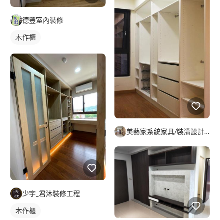
德豐室內裝修
木作櫃
美藝家系統家具/裝潢設計/統包服務
少宇_君沐裝修工程
木作櫃