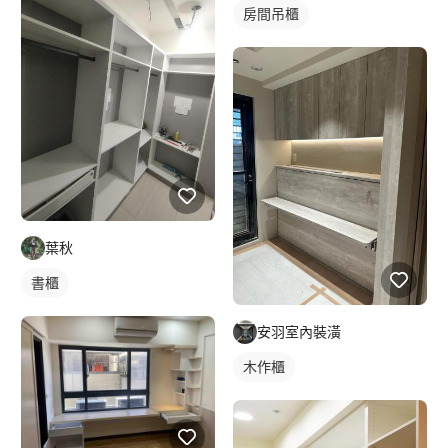
房間吊櫃
葉秋
書櫃
安羽室內裝潢
木作櫃