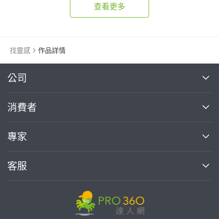
查看更多
找靈感
作品詳情
繼續完成
公司
關於我們
消費者
找專家(0)
買服務(0)
媒體報導
買服務
專家
部落格
如何使用PRO360
加入我們
案件中心
客服
熱門服務
投資人關係
成為專家
所有服務
客服中心
合作提案
如何接案
價格行情
使用條款