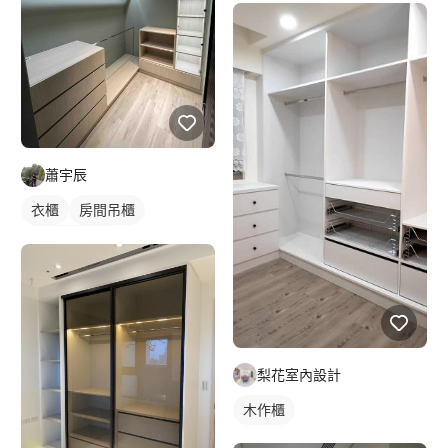
蕭宇辰
衣櫃
房間吊櫃
全室照明設計
梨花室內設計
木作櫃