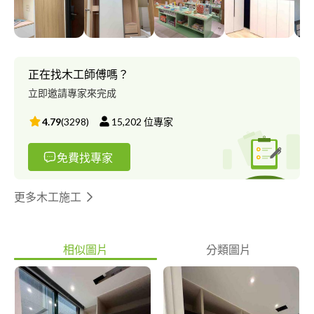
正在找木工師傅嗎？
立即邀請專家來完成
4.79
(
3298
)
15,202
位專家
免費找專家
更多木工施工
相似圖片
分類圖片