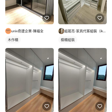
unix奇建企業-陳福全
組葛亮-家具代客組裝（ikea、淘寶）
木作櫃
櫥櫃組裝