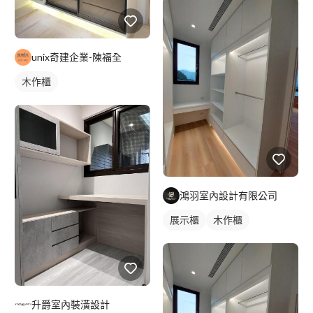
unix奇建企業-陳福全
木作櫃
鴻羽室內設計有限公司
展示櫃
木作櫃
升爵室內裝潢設計