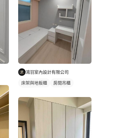
鴻羽室內設計有限公司
床架與地板櫃
房間吊櫃
床頭櫃