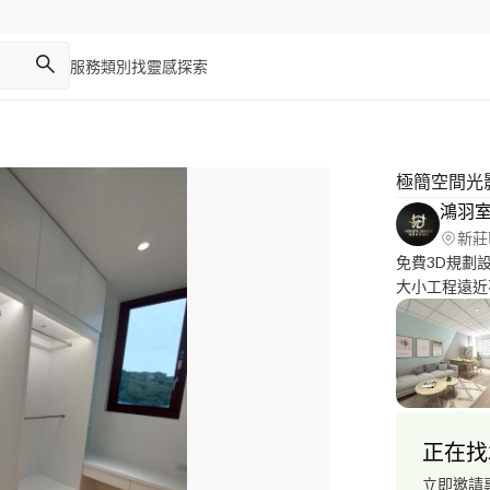
服務類別
找靈感
探索
極簡空間光
鴻羽
新莊
免費3D規劃
大小工程遠近
營為宗旨，所
款。
正在找
立即邀請