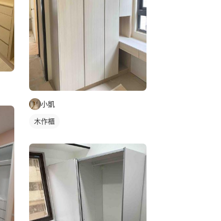
小凱
木作櫃