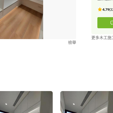
4.79
(
3
更多木工施
檢舉