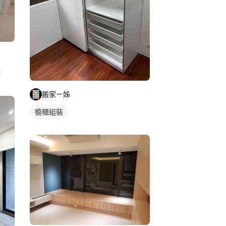
搬家ㄧ姊
櫥櫃組裝