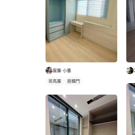
窗簾-小蕙
斑馬簾
廚櫃門