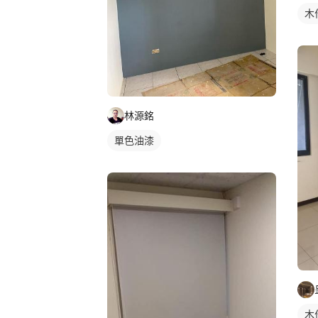
木
林源銘
單色油漆
木