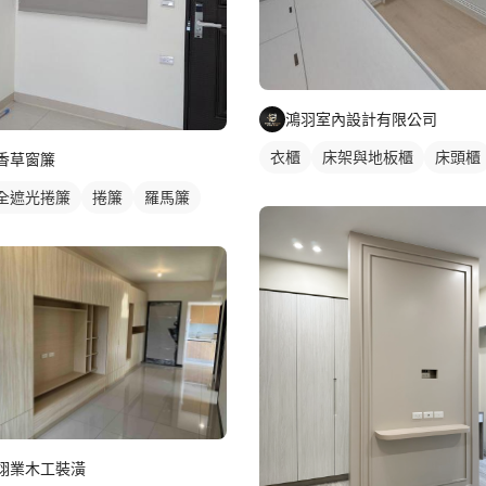
鴻羽室內設計有限公司
衣櫃
床架與地板櫃
床頭櫃
香草窗簾
全遮光捲簾
捲簾
羅馬簾
翊業木工裝潢