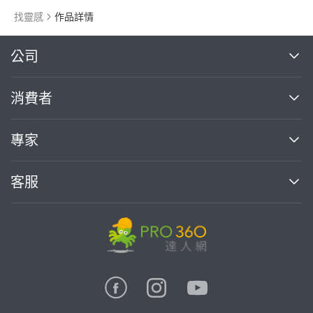
找靈感
作品詳情
繼續完成
公司
關於我們
消費者
找專家(0)
買服務(0)
媒體報導
買服務
專家
部落格
如何使用PRO360
加入我們
案件中心
客服
熱門服務
投資人關係
成為專家
所有服務
客服中心
合作提案
如何接案
價格行情
使用條款
聯絡我們
專家指南
專家目錄
信任與保障
推廣服務
在地專家推薦
隱私權政策