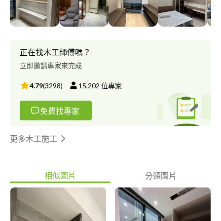
正在找木工師傅嗎？
立即邀請專家來完成
4.79
(
3298
)
15,202
位專家
免費找專家
更多木工施工
相似圖片
分類圖片