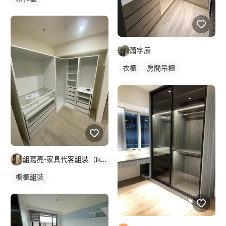
蕭宇辰
衣櫃
房間吊櫃
全室照明設計
組葛亮-家具代客組裝（ikea、淘寶）
櫥櫃組裝