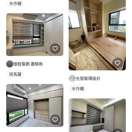
木作櫃
億程窗飾 蕭郁彬
斑馬簾
允發裝璜設計
木作櫃