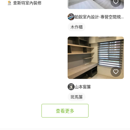
查斯特室內裝修
鉑銳室內設計-專營空間規劃
木作櫃
山本窗簾
斑馬簾
查看更多