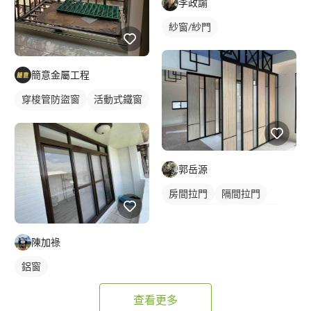
李政諭
紗窗/紗門
簡意金屬工程
穿梭管防盜窗
活動式鐵窗
鐵窗/防盜窗
採光罩
郭岳源
房間拉門
隔間拉門
長虹玻璃拉門
玻璃拉門
陳加祿
鋁窗
查看更多