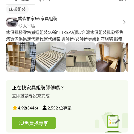
床架組裝
喬森祐家居/家具組裝
太平區
傢俱批發零售搬運組裝10餘年 IKEA組裝/台灣傢俱組裝批發零售
淘寶傢俱集運代購代運代組裝 男師傅/女師傅專業到府組裝 服務地
區：桃竹苗、彰中投、雲嘉 很高興為您服務、歡迎詢問價格都可
談 請提供產品照片與尺寸、組裝預算
正在找家具組裝師傅嗎？
立即邀請專家來完成
4.92
(
3446
)
2,552
位專家
免費找專家