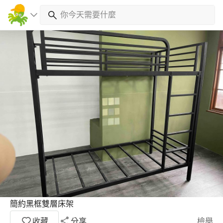
簡約黑框雙層床架
收藏
分享
檢舉