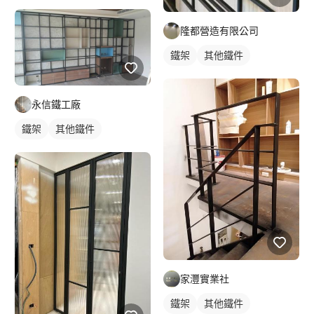
玻璃拉門/大門
隆都營造有限公司
鐵架
其他鐵件
永信鐵工廠
鐵架
其他鐵件
家灃實業社
鐵架
其他鐵件