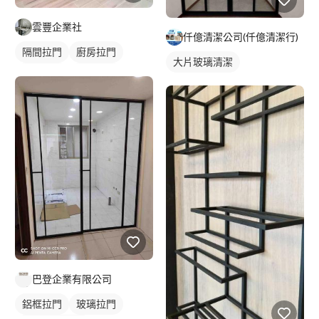
雲豐企業社
仟億清潔公司(仟億清潔行)
隔間拉門
廚房拉門
大片玻璃清潔
鋁框拉門
玻璃拉門
玻璃隔間
巴登企業有限公司
鋁框拉門
玻璃拉門