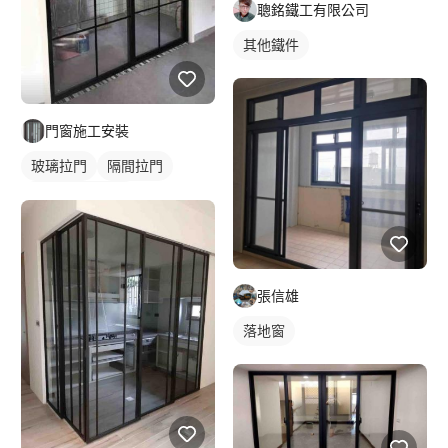
聰銘鐵工有限公司
其他鐵件
門窗施工安裝
玻璃拉門
隔間拉門
橫拉式落地門窗
張信雄
落地窗