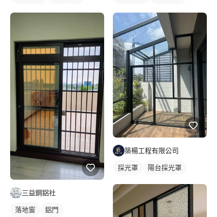
橫拉式落地門窗
鋁門窗
玻璃拉門
玻璃拉門/大門
鋁門
玻璃鋁門
玻璃隔間
築楊工程有限公司
採光罩
陽台採光罩
玻璃採光罩
三益鋼鋁社
落地窗
鋁門