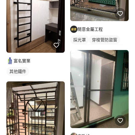
簡意金屬工程
採光罩
穿梭管防盜窗
活動式鐵窗
鐵窗/防盜窗
富名實業
其他鐵件