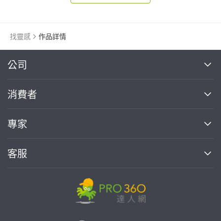
找靈感
作品詳情
繼續完成
公司
關於我們
消費者
找專家(0)
買服務(0)
媒體報導
買服務
專家
部落格
如何使用PRO360
加入我們
案件中心
客服
熱門服務
投資人關係
成為專家
所有服務
客服中心
合作提案
如何接案
價格行情
使用條款
聯絡我們
專家指南
專家目錄
信任與保障