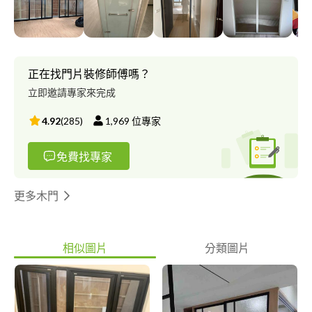
估 服務項目：住家裝潢玻璃、專業矽利康室內外工程、外牆玻
璃、各式細框門、各式玻璃門、淋浴拉門乾濕分離、烤漆玻璃、大
樓帷幕、玻璃隔間、玻璃屋、玻璃採光罩、Pc板採光罩、雨遮、玻
璃櫃、店面玻璃、各式特殊玻璃明鏡安裝。
正在找門片裝修師傅嗎？
立即邀請專家來完成
4.92
(
285
)
1,969
位專家
免費找專家
更多木門
相似圖片
分類圖片