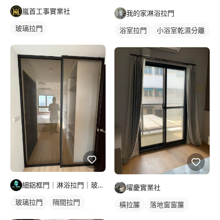
嵐首工事實業社
我的家淋浴拉門
玻璃拉門
浴室拉門
小浴室乾濕分離
淋浴拉門
細鋁框門｜淋浴拉門｜玻璃明鏡｜鋁門窗工程
曜慶實業社
玻璃拉門
隔間拉門
橫拉簾
落地窗窗簾
玻璃拉門/大門
玻璃隔間