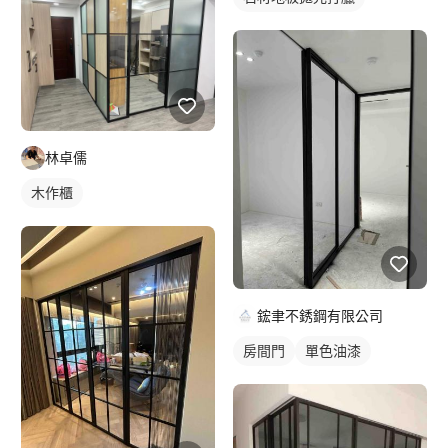
林卓儒
木作櫃
鋐聿不銹鋼有限公司
房間門
單色油漆