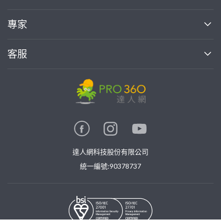
媒體報導
買服務
專家
部落格
如何使用PRO360
加入我們
案件中心
客服
熱門服務
投資人關係
成為專家
所有服務
客服中心
合作提案
如何接案
價格行情
使用條款
聯絡我們
專家指南
專家目錄
信任與保障
推廣服務
在地專家推薦
隱私權政策
卓越專家
達人網科技股份有限公司
關鍵字搜尋
公告
特約專家
統一編號:90378737
專業知識
勞健保專區
問專家
新手攻略