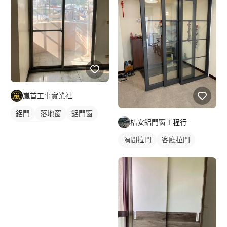
嵐首工事實業社
鋁門
落地窗
鋁門窗
桔安鋁門窗工程行
玻璃鋁門
隔間拉門
客廳拉門
鋁框拉門
玻璃拉門
橫拉式落地門窗
房間門