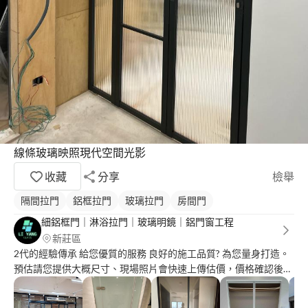
線條玻璃映照現代空間光影
收藏
分享
檢舉
隔間拉門
鋁框拉門
玻璃拉門
房間門
細鋁框門｜淋浴拉門｜玻璃明鏡｜鋁門窗工程
新莊區
2代的經驗傳承 給您優質的服務 良好的施工品質? 為您量身打造。
預估請您提供大概尺寸、現場照片會快速上傳估價，價格確認後再
進現場丈量，價格以現場丈量為主，施工範圍數量有多或少都會實
報給您 謝謝。 服務範圍：雙北、基隆、桃園地區 免費到府丈量評