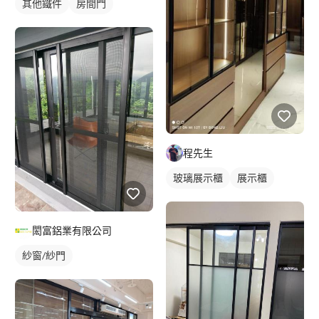
其他鐵件
房間門
程先生
玻璃展示櫃
展示櫃
閎富鋁業有限公司
紗窗/紗門