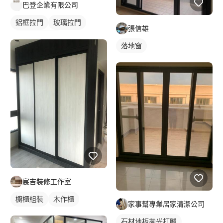
巴登企業有限公司
鋁框拉門
玻璃拉門
張信雄
玻璃拉門/大門
落地窗
宸吉裝修工作室
櫥櫃組裝
木作櫃
家事幫專業居家清潔公司
石材地板拋光打臘