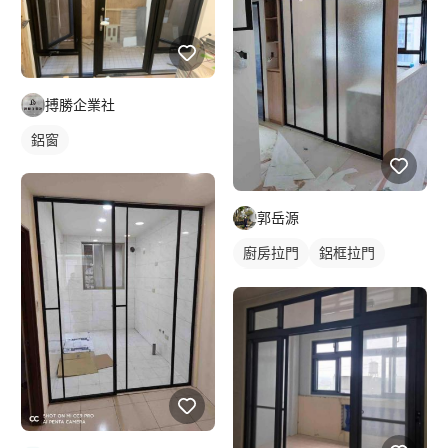
搏勝企業社
鋁窗
郭岳源
廚房拉門
鋁框拉門
玻璃拉門