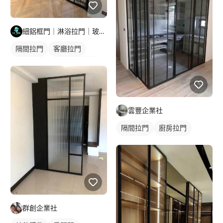
細鋁框門｜淋浴拉門｜玻璃明鏡｜鋁門窗工程
隔間拉門
客廳拉門
玻璃拉門
玻璃拉門/大門
玻璃隔間
雲豐企業社
隔間拉門
廚房拉門
鋁框拉門
玻璃拉門
玻璃隔間
群創企業社