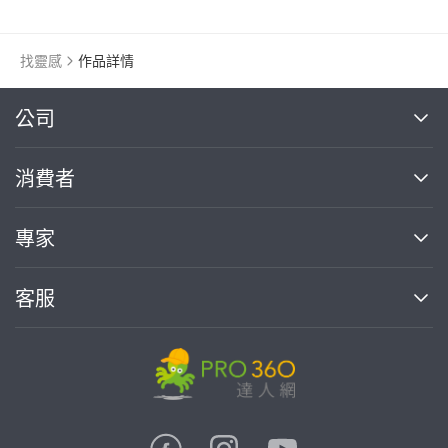
找靈感
作品詳情
繼續完成
公司
關於我們
消費者
找專家(0)
買服務(0)
媒體報導
買服務
專家
部落格
如何使用PRO360
加入我們
案件中心
客服
熱門服務
投資人關係
成為專家
所有服務
客服中心
合作提案
如何接案
價格行情
使用條款
聯絡我們
專家指南
專家目錄
信任與保障
推廣服務