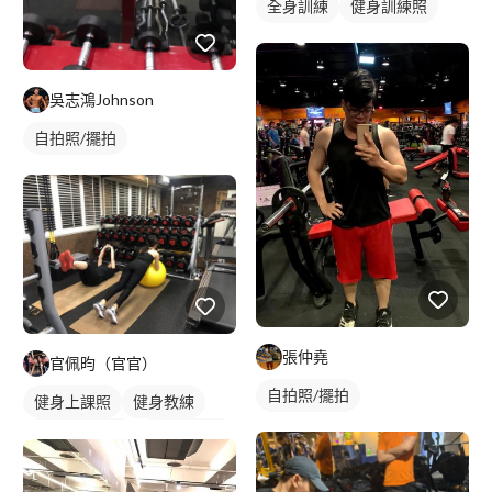
全身訓練
健身訓練照
吳志鴻Johnson
自拍照/擺拍
張仲堯
官佩昀（官官）
自拍照/擺拍
健身上課照
健身教練
私人健身教練
健身團體課
重訓教練
重訓課程