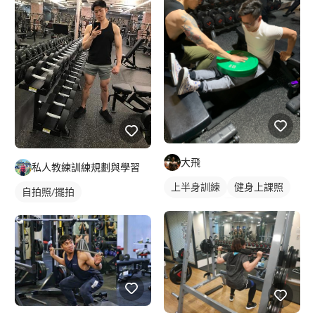
健身課程
臀部訓練
大飛
私人教練訓練規劃與學習
上半身訓練
健身上課照
自拍照/擺拍
健身教練
私人健身教練
重訓教練
健身課程
重訓課程
手臂訓練