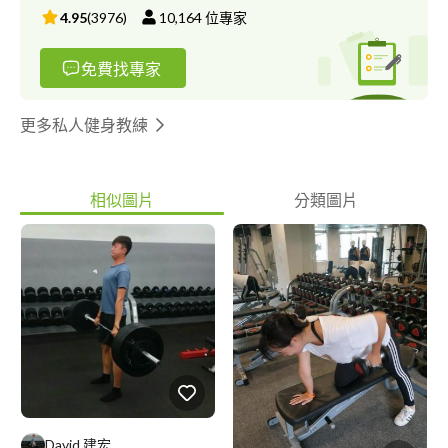
4.95
(
3976
)
10,164
位專家
免費找專家
更多私人健身教練
相似圖片
分類圖片
David 建宏