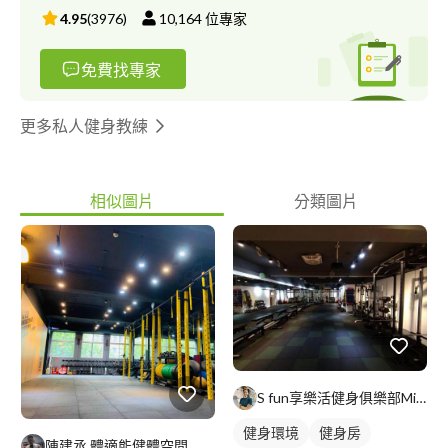
4.95
(
3976
)
10,164
位專家
免費找專家
更多私人健身教練
相似圖片
分類圖片
S fun享樂活健身俱樂部Michael教練
健身環境
健身房
陳建丞 體適能健體空間