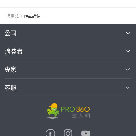
找靈感
作品詳情
繼續完成
公司
關於我們
消費者
找專家(0)
買服務(0)
媒體報導
買服務
專家
部落格
如何使用PRO360
加入我們
案件中心
客服
熱門服務
投資人關係
成為專家
所有服務
客服中心
合作提案
如何接案
價格行情
使用條款
聯絡我們
專家指南
專家目錄
信任與保障
推廣服務