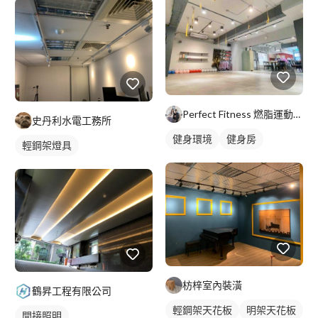
Perfect Fitness 燃脂運動教室
史丹利水電工務所
健身環境
健身房
輕鋼架燈具
枋梓室內裝潢
鶴昇工程有限公司
輕鋼架天花板
明架天花板
間接照明