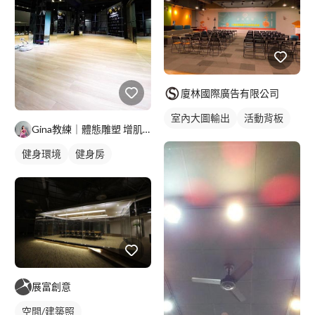
廈林國際廣告有限公司
室內大圖輸出
活動背板
Gina教練｜體態雕塑 增肌訓練 減脂飲食
健身環境
健身房
展富創意
空間/建築照