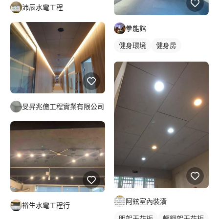
沛辰水電工程
拳能館
健身環境
健身房
旻昇兆億工程實業有限公司
阿鉉室內裝潢
裕生水電工程行
明架天花板
輕鋼架天花板