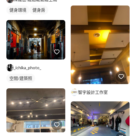
健身環境
健身房
_ichika_photo_
空間/建築照
智宇設計工作室