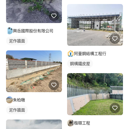
興岳國際股份有限公司
泥作牆面
阿量鋼結構工程行
鋼構鐵皮屋
朱柏暾
泥作牆面
楷頤工程