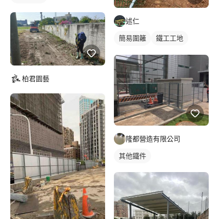
述仁
簡易圍籬
鐵工工地
其他鐵件
柏君園藝
隆都營造有限公司
其他鐵件