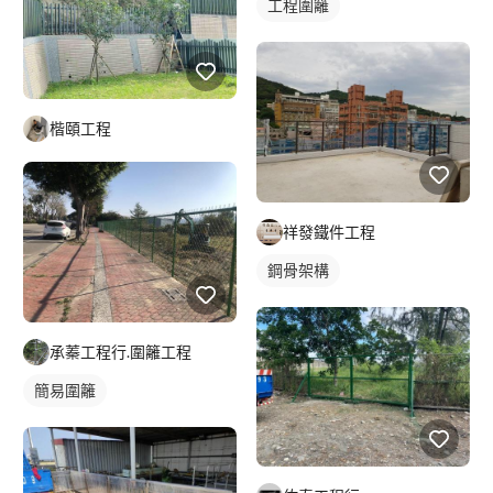
工程圍籬
楷頤工程
祥發鐵件工程
鋼骨架構
承蓁工程行.圍籬工程
簡易圍籬