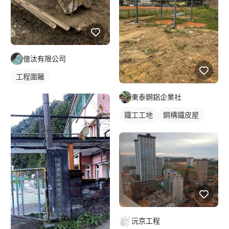
億汰有限公司
工程圍籬
東泰鋼鋁企業社
鐵工工地
鋼構鐵皮屋
鋼骨架構
沅京工程