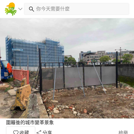
圍籬後的城市變革景象
收藏
分享
檢舉