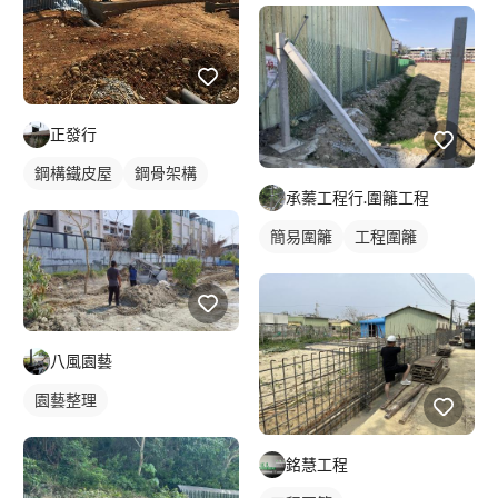
正發行
鋼構鐵皮屋
鋼骨架構
承蓁工程行.圍籬工程
簡易圍籬
工程圍籬
八風園藝
園藝整理
銘慧工程