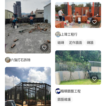
上瑋工程行
磁磚
泥作牆面
磚牆
六強打石拆除
楷頤園藝工程
園藝維護