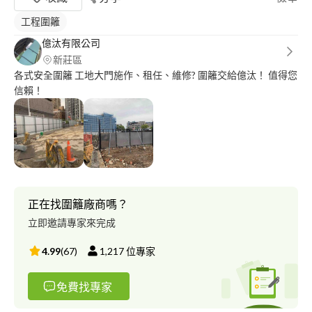
工程圍籬
億汰有限公司
新莊區
各式安全圍籬 工地大門施作、租任、維修? 圍籬交給億汰！ 值得您
信賴！
正在找圍籬廠商嗎？
立即邀請專家來完成
4.99
(
67
)
1,217
位專家
免費找專家