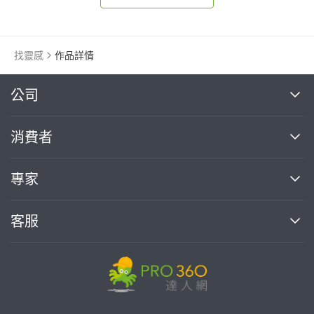
找靈感
作品詳情
繼續完成
公司
關於我們
消費者
找專家(0)
買服務(0)
媒體報導
買服務
專家
部落格
如何使用PRO360
加入我們
案件中心
客服
熱門服務
投資人關係
成為專家
所有服務
客服中心
合作提案
如何接案
價格行情
使用條款
聯絡我們
專家指南
專家目錄
信任與保障