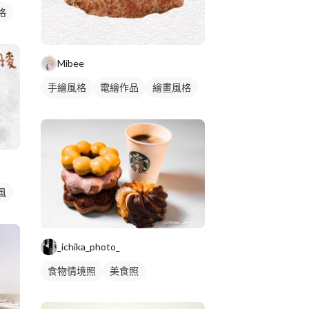
格
Mibee
手繪風格
電繪作品
繪畫風格
食物插圖
風
_ichika_photo_
食物情境照
美食照