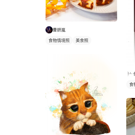
曹妍嵐
食物情境照
美食照
食