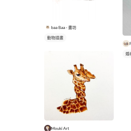
baa Baa · 畫坊
動物插畫
婚
Mouki Art