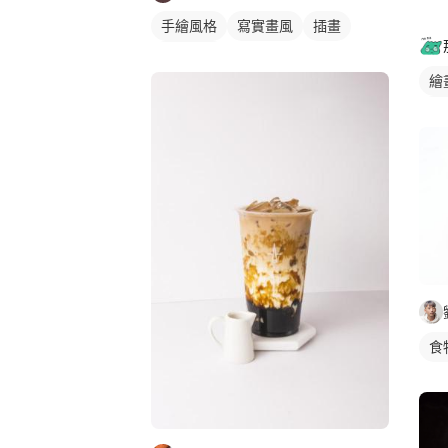
手繪風格
寫實畫風
插畫
動物插畫
繪
食
食