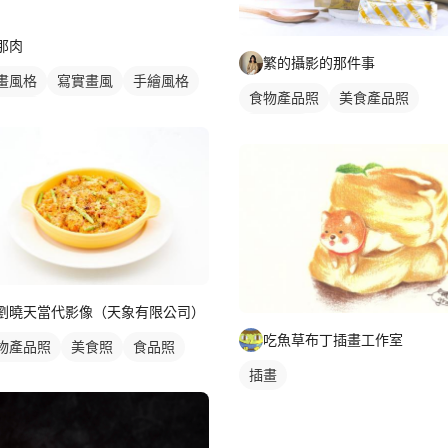
那肉
繁的攝影的那件事
畫風格
寫實畫風
手繪風格
食物產品照
美食產品照
物插圖
商品攝影
劉曉天當代影像（天象有限公司）
吃魚草布丁插畫工作室
物產品照
美食照
食品照
插畫