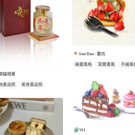
baa Baa · 畫坊
繪畫風格
寫實畫風
手繪風
食物插圖
傑貓視覺
物產品照
美食產品照
YH