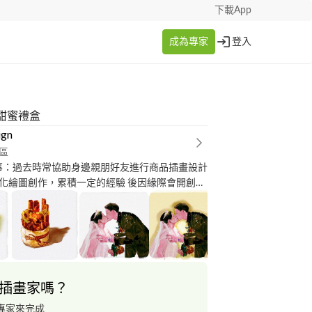
下載App
成為專家
登入
甜蜜禮盒
ign
區
化繪圖創作，累積一定的經驗 後因緣際會開創了
? 以最大
的彈性創作最好的作品 歡迎私訊下方聯絡方式進行更多討論?
插畫家嗎？
專家來完成