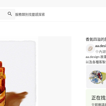
服務類別
找靈感
探索
香氣四溢的
aa.des
內湖
aa.design 故事：過去時常協助身邊親朋好友進行商品插畫設計
以及各種客製
自己的插畫平台 插畫｜繪圖｜logo｜任何客製化需求
正在找
立即邀請