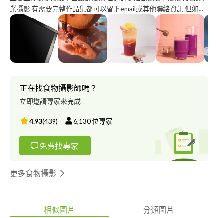
業攝影 有需要完整作品集都可以留下email或其他聯絡資訊 但如果
是還沒考慮好的顧客 因為pro360會先對每一位聯絡到的攝影師抽
成及收取費用 希望是確定有拍攝需求的顧客再聯絡哦☺️☺️☺️
正在找食物攝影師嗎？
立即邀請專家來完成
4.93
(
439
)
6,130
位專家
免費找專家
更多食物攝影
相似圖片
分類圖片