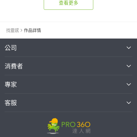
查看更多
找靈感
作品詳情
繼續完成
公司
關於我們
消費者
找專家(0)
買服務(0)
媒體報導
買服務
專家
部落格
如何使用PRO360
加入我們
案件中心
客服
熱門服務
投資人關係
成為專家
所有服務
客服中心
合作提案
如何接案
價格行情
使用條款
聯絡我們
專家指南