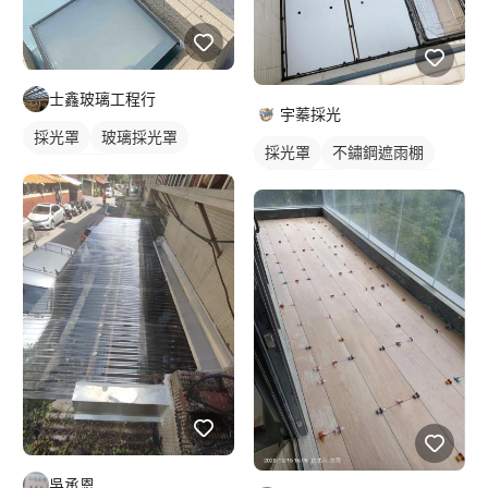
士鑫玻璃工程行
宇蓁採光
採光罩
玻璃採光罩
採光罩
不鏽鋼遮雨棚
陽台採光罩
屋頂採光罩
玻璃採光罩
吳承恩