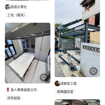
昌達企業社
工地（機具）
成毓恩工程
直人專業組裝公司
鋼構鐵皮屋
床架組裝