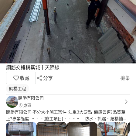
鋼筋交錯構築城市天際線
收藏
分享
檢舉
鋼構工程
閤勝有限公司
東區
閤勝有限公司 不分大小施工案件 注重3大要點 價錢公道?品質至
上?專業態度 。。。{施工項目}。。。。 —防水、抓漏、結構補強
— —油漆、壁癌、隔熱防鏽— （配合項目） (1)工廠擴建工程{H鋼
構} (2)住家頂樓搭建工程{C型剛} (3)屋頂漏水修繕保養。 (4)屋簷浪