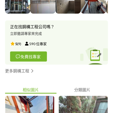
板老舊拆除 (5)陽台窗戶屋外雨遮PVC板破損更新 (6)工地圍離施工
工程 (7)其他項目：各式不繡鋼門窗，欄桿，鍛造門窗，遮雨棚 ，
各式室內裝潢鐵件，採光罩，鐵皮屋，鋼構工程製作設計、木作裝
潢、老屋翻修、專業工程公司， 擁有豐富經驗，價格絕對合理！
正在找鋼構工程公司嗎？
立即邀請專家來完成
5
(
9
)
590
位專家
免費找專家
更多鋼構工程
相似圖片
分類圖片