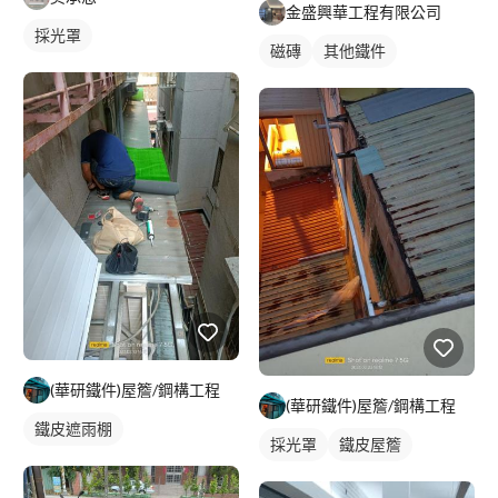
金盛興華工程有限公司
採光罩
磁磚
其他鐵件
(華研鐵件)屋簷/鋼構工程
(華研鐵件)屋簷/鋼構工程
鐵皮遮雨棚
採光罩
鐵皮屋簷