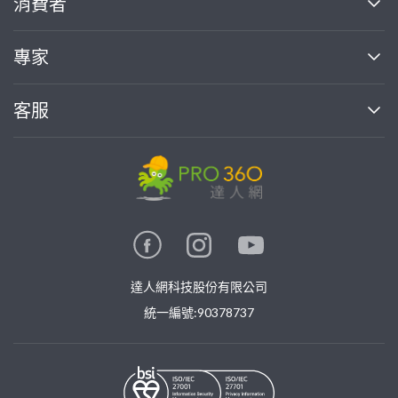
消費者
找專家(0)
買服務(0)
媒體報導
買服務
專家
部落格
如何使用PRO360
加入我們
案件中心
客服
熱門服務
投資人關係
成為專家
所有服務
客服中心
合作提案
如何接案
價格行情
使用條款
聯絡我們
專家指南
專家目錄
信任與保障
推廣服務
在地專家推薦
隱私權政策
卓越專家
達人網科技股份有限公司
關鍵字搜尋
公告
特約專家
統一編號:90378737
專業知識
勞健保專區
問專家
新手攻略