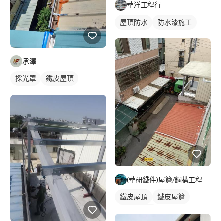
華洋工程行
屋頂防水
防水漆施工
承澤
採光罩
鐵皮屋頂
(華研鐵件)屋簷/鋼構工程
鐵皮屋頂
鐵皮屋簷
鐵皮遮雨棚