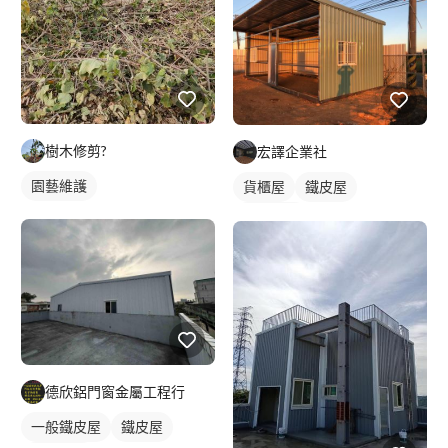
樹木修剪?
宏譯企業社
園藝維護
貨櫃屋
鐵皮屋
鐵皮浪板
德欣鋁門窗金屬工程行
一般鐵皮屋
鐵皮屋