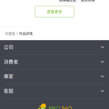
查看更多
找靈感
作品詳情
繼續完成
公司
關於我們
消費者
找專家(0)
買服務(0)
媒體報導
買服務
專家
部落格
如何使用PRO360
加入我們
案件中心
客服
熱門服務
投資人關係
成為專家
所有服務
客服中心
合作提案
如何接案