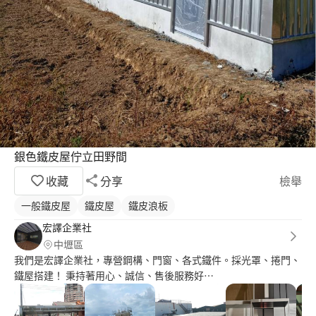
銀色鐵皮屋佇立田野間
收藏
分享
檢舉
一般鐵皮屋
鐵皮屋
鐵皮浪板
宏譯企業社
中壢區
我們是宏譯企業社，專營鋼構、門窗、各式鐵件。採光罩、捲門、
鐵屋搭建！ 秉持著用心、誠信、售後服務好⋯