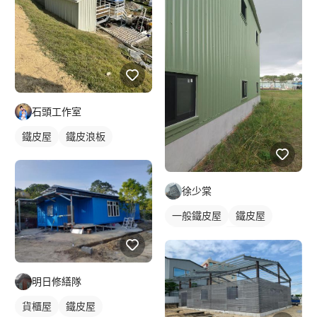
石頭工作室
鐵皮屋
鐵皮浪板
徐少棠
一般鐵皮屋
鐵皮屋
鐵皮浪板
外牆鐵皮
明日修繕隊
貨櫃屋
鐵皮屋