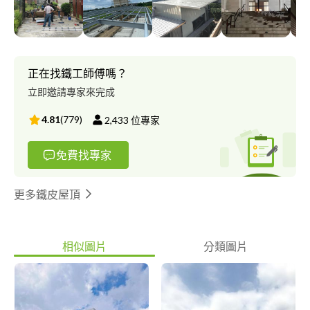
正在找鐵工師傅嗎？
立即邀請專家來完成
4.81
(
779
)
2,433
位專家
免費找專家
更多鐵皮屋頂
相似圖片
分類圖片