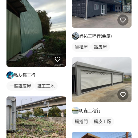
尚祐工程行(金屬)
貨櫃屋
鐵皮屋
鐵皮浪板
私友鐵工行
一般鐵皮屋
鐵工工地
鐵皮屋頂
鐵皮浪板
明鑫工程行
鐵捲門
鐵皮工廠
裝潢板