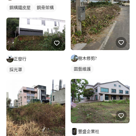
鋼構鐵皮屋
鋼骨架構
樹木修剪?
正發行
園藝維護
採光罩
豐盛企業社