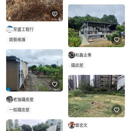
至盛工程行
園藝維護
和鑫企業
鐵皮屋
老強鐵皮屋
一般鐵皮屋
曾忠文