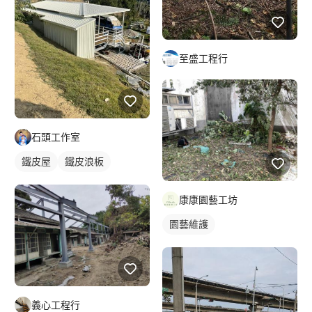
至盛工程行
石頭工作室
鐵皮屋
鐵皮浪板
康康園藝工坊
園藝維護
義心工程行