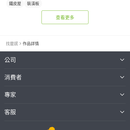
鐵皮屋
裝潢板
查看更多
找靈感
作品詳情
繼續完成
公司
關於我們
消費者
找專家(0)
買服務(0)
媒體報導
買服務
專家
部落格
如何使用PRO360
加入我們
案件中心
客服
熱門服務
投資人關係
成為專家
所有服務
客服中心