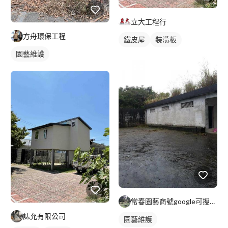
立大工程行
方舟環保工程
鐵皮屋
裝潢板
園藝維護
常春園藝商號google可搜尋到:統編79855748
誌允有限公司
園藝維護