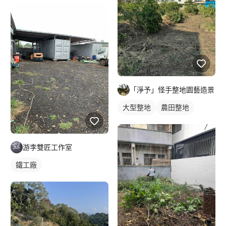
「淨予」怪手整地園藝造景
大型整地
農田整地
游李雙匠工作室
鐵工廠