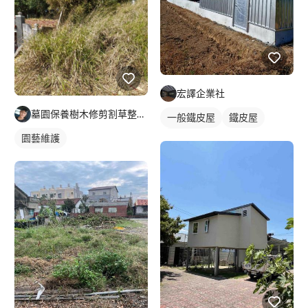
宏譯企業社
墓園保養樹木修剪割草整理及外牆清潔
一般鐵皮屋
鐵皮屋
園藝維護
鐵皮浪板