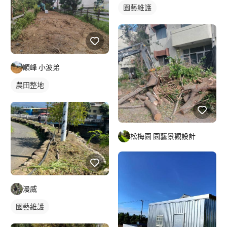
園藝維護
順峰 小波弟
農田整地
松梅園 園藝景觀設計
漫威
園藝維護