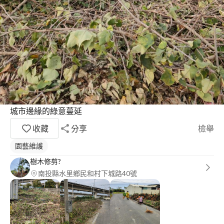
城市邊緣的綠意蔓延
收藏
分享
檢舉
園藝維護
樹木修剪?
南投縣水里鄉民和村下城路40號