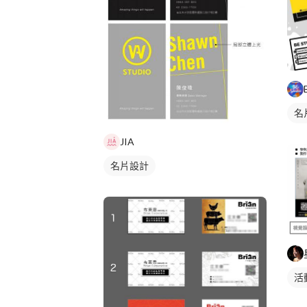
名
JIA
名片設計
活