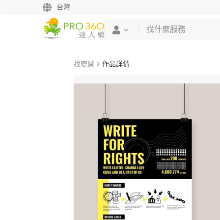
台灣
找靈感
作品詳情