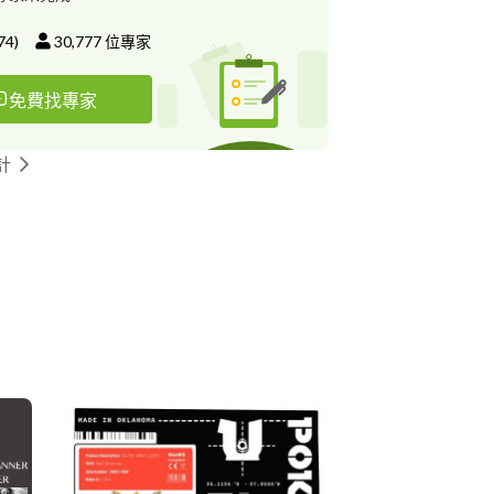
74
)
30,777
位專家
免費找專家
計