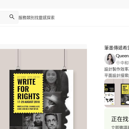
服務類別
找靈感
探索
筆墨傳遞希
Queen
中和
設計製作效率
平面設計接案
主們進行愉快
正在找
立即邀請