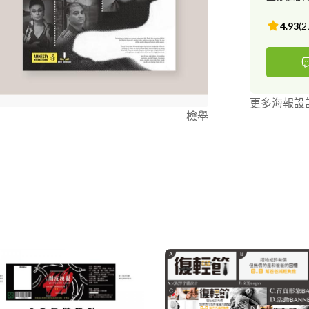
4.93
(
2
更多海報設
檢舉