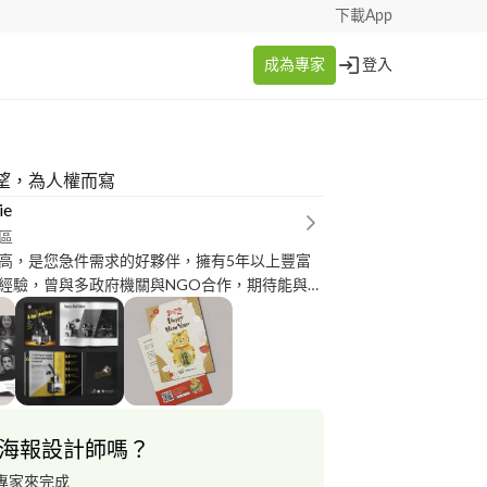
下載App
成為專家
登入
望，為人權而寫
ie
區
高，是您急件需求的好夥伴，擁有5年以上豐富
經驗，曾與多政府機關與NGO合作，期待能與業
的合作
海報設計師嗎？
專家來完成