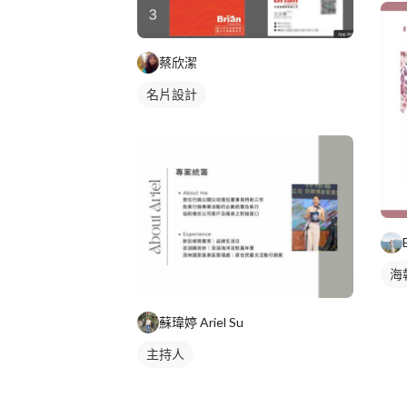
蔡欣潔
名片設計
海
蘇瑋婷 Ariel Su
主持人