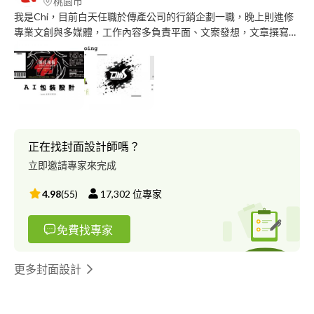
桃園市
我是Chi，目前白天任職於傳產公司的行銷企劃一職，晚上則進修
專業文創與多媒體，工作內容多負責平面、文案發想，文章撰寫。
曾於職訓局結訓主修多媒體，目前夜間也持續在精進文創多媒體使
技能同步進步中。面對該領域在不同形式的創作路上，更堅定的朝
目標前進。 獨立完成經歷： 社群平面/文案 向量繪圖 廣編稿排版
曾獲全國海報設計第一名 希望有需要相關服務的業主， 給予一個
機會，歡迎諮詢洽談
正在找封面設計師嗎？
立即邀請專家來完成
4.98
(
55
)
17,302
位專家
免費找專家
更多封面設計