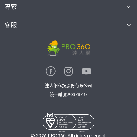
買服務
專家
部落格
如何使用PRO360
加入我們
案件中心
客服
熱門服務
投資人關係
成為專家
所有服務
客服中心
合作提案
如何接案
價格行情
使用條款
聯絡我們
專家指南
專家目錄
信任與保障
推廣服務
在地專家推薦
隱私權政策
卓越專家
達人網科技股份有限公司
關鍵字搜尋
公告
特約專家
統一編號:90378737
專業知識
勞健保專區
問專家
新手攻略
©
2026
PRO360. All rights reserved.