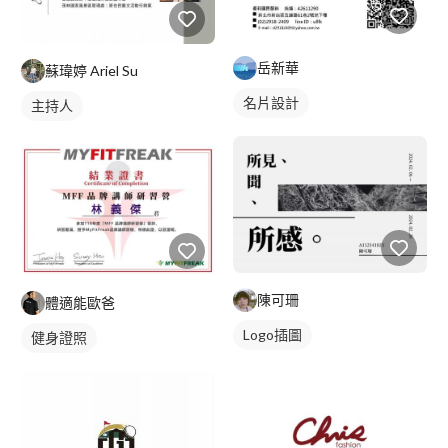
岳新華
蘇瑋婷 Ariel Su
名片設計
主持人
陳可珊
體適能歐爸
Logo插圖
健身證照