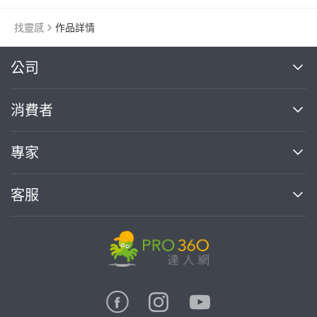
找靈感
作品詳情
繼續完成
公司
關於我們
消費者
找專家(0)
買服務(0)
媒體報導
買服務
專家
部落格
如何使用PRO360
加入我們
案件中心
客服
熱門服務
投資人關係
成為專家
所有服務
客服中心
合作提案
如何接案
價格行情
使用條款
聯絡我們
專家指南
專家目錄
信任與保障
推廣服務
在地專家推薦
隱私權政策