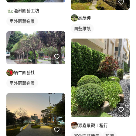
浥澍園藝工坊
高彥紳
室外園藝造景
園藝維護
蝸牛園藝社
室外園藝造景
源鑫景觀工程行
室外園藝造景
花圃