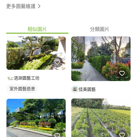
更多園藝維護
相似圖片
分類圖片
浥澍園藝工坊
室外園藝造景
佳美園藝