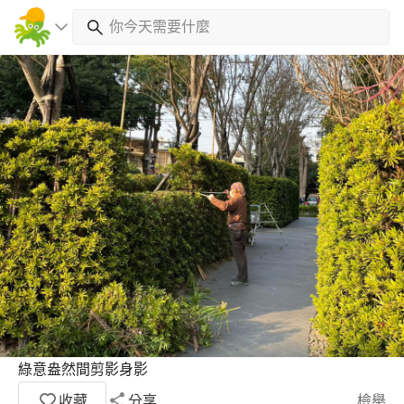
綠意盎然間剪影身影
收藏
分享
檢舉