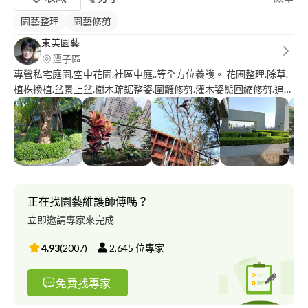
園藝整理
園藝修剪
東美園藝
潭子區
專營私宅庭園.空中花園.社區中庭..等全方位養護。 花圃整理.除草.
植株換植.盆景上盆.樹木疏鋸整姿.圍籬修剪.灌木姿態回縮修剪.追
肥.病蟲害防治.營養劑澆灌噴灑...。
正在找園藝維護師傅嗎？
立即邀請專家來完成
4.93
(
2007
)
2,645
位專家
免費找專家