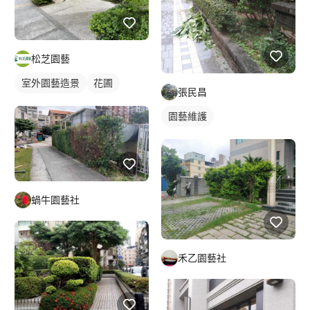
松芝園藝
室外園藝造景
花圃
張民昌
園藝維護
蝸牛園藝社
禾乙園藝社