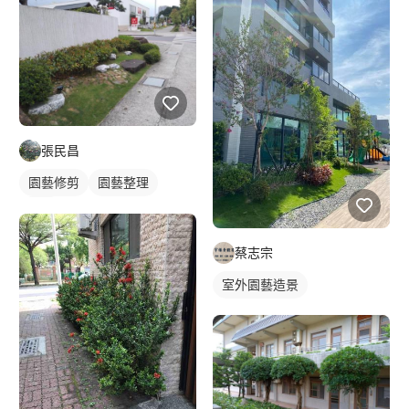
張民昌
園藝修剪
園藝整理
花圃
蔡志宗
室外園藝造景