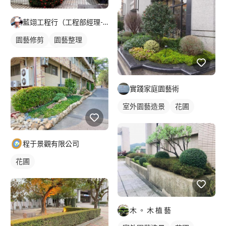
藍翊工程行（工程部經理-楊志忠）
園藝修剪
園藝整理
室外園藝造景
花圃
實踐家庭園藝術
室外園藝造景
花圃
程于景觀有限公司
花圃
木 。 木 植 藝