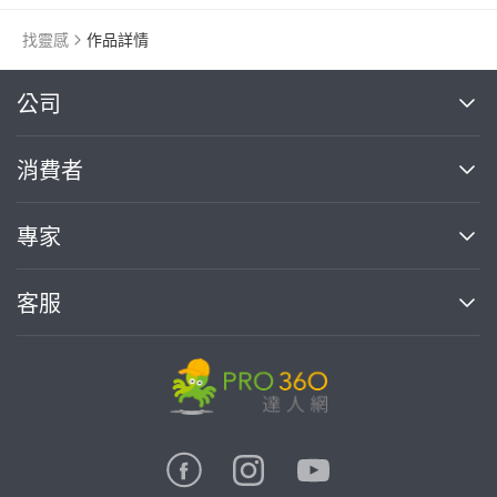
找靈感
作品詳情
繼續完成
公司
關於我們
消費者
找專家(0)
買服務(0)
媒體報導
買服務
專家
部落格
如何使用PRO360
加入我們
案件中心
客服
熱門服務
投資人關係
成為專家
所有服務
客服中心
合作提案
如何接案
價格行情
使用條款
聯絡我們
專家指南
專家目錄
信任與保障
推廣服務
在地專家推薦
隱私權政策