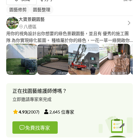
園藝修剪
園藝整理
大寶景觀園藝
八德區
用你的視角設計出你想要的綠色景觀園藝，並且有 優秀的施工團
隊 為你實現綠化藍圖。 種植屬於你的綠色，一花一草一綠開啟你
與自然的互動。我們希望為小孩開啟自然的綠色未來，從一盆綠色
植物或者是一個小空間陽台或者大庭園到外面的景觀園藝，都有自
然愛希望圍繞。 大寶景觀園藝> 溝通了解＞設計解說＞報價>施工
>竣工驗收 大寶景觀園藝 統一編號:54807903
正在找園藝維護師傅嗎？
立即邀請專家來完成
4.93
(
2007
)
2,645
位專家
免費找專家