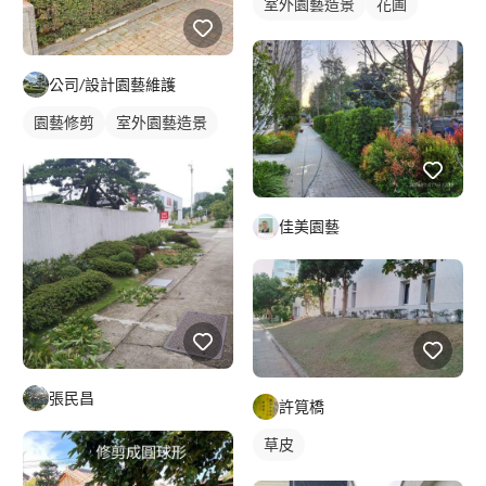
室外園藝造景
花圃
公司/設計園藝維護
園藝修剪
室外園藝造景
佳美園藝
張民昌
許筧橋
草皮