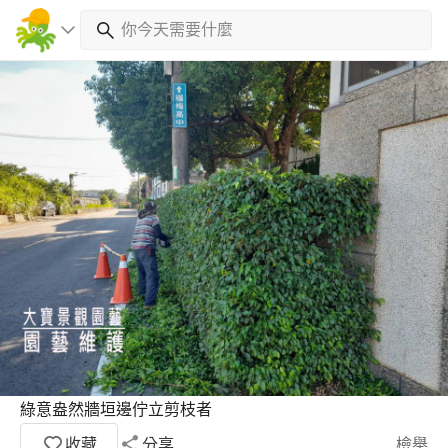
綠意盎然牆垣邊佇立剪枝者
收藏
分享
檢舉