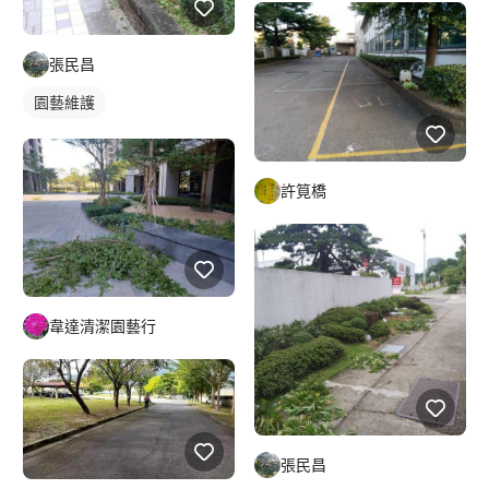
張民昌
園藝維護
許筧橋
韋達清潔園藝行
張民昌