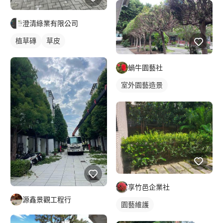
澄清綠業有限公司
植草磚
草皮
蝸牛園藝社
室外園藝造景
享竹邑企業社
源鑫景觀工程行
園藝維護