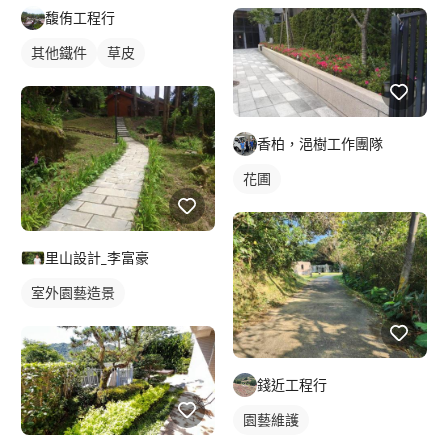
馥侑工程行
其他鐵件
草皮
香柏，浥樹工作團隊
花圃
里山設計_李富豪
室外園藝造景
錢近工程行
園藝維護