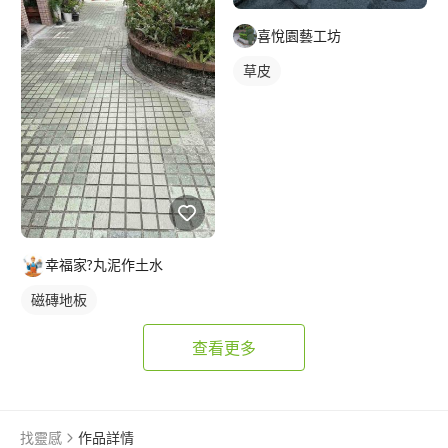
喜悅園藝工坊
草皮
幸福家?丸泥作土水
磁磚地板
查看更多
找靈感
作品詳情