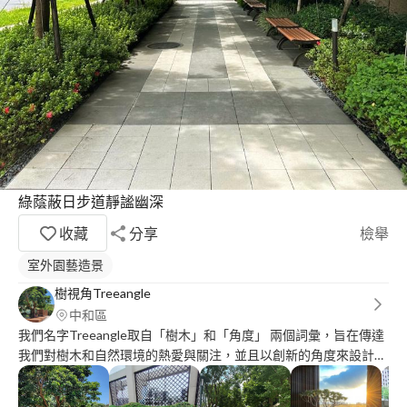
綠蔭蔽日步道靜謐幽深
收藏
分享
檢舉
室外園藝造景
樹視角Treeangle
中和區
我們名字Treeangle取自「樹木」和「角度」 兩個詞彙，旨在傳達
我們對樹木和自然環境的熱愛與關注，並且以創新的角度來設計和
打造現代的庭園。