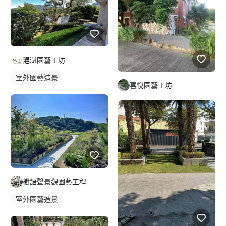
浥澍園藝工坊
室外園藝造景
喜悅園藝工坊
樹語聲景觀園藝工程
室外園藝造景