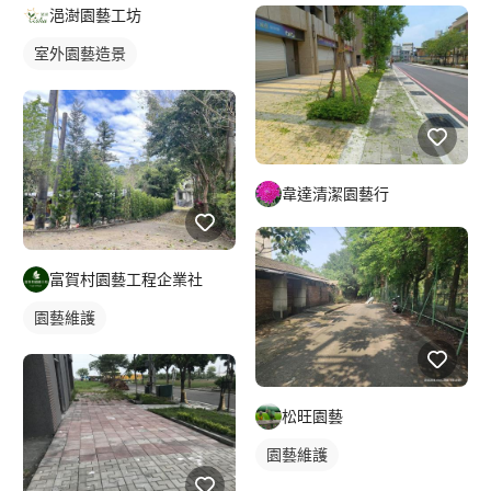
浥澍園藝工坊
室外園藝造景
韋達清潔園藝行
富賀村園藝工程企業社
園藝維護
松旺園藝
園藝維護