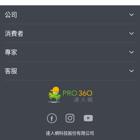
繼續完成
公司
關於我們
消費者
找專家(0)
買服務(0)
媒體報導
買服務
專家
部落格
如何使用PRO360
加入我們
案件中心
客服
熱門服務
投資人關係
成為專家
所有服務
客服中心
合作提案
如何接案
價格行情
使用條款
聯絡我們
專家指南
專家目錄
信任與保障
推廣服務
在地專家推薦
隱私權政策
卓越專家
達人網科技股份有限公司
關鍵字搜尋
公告