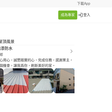
下載App
成為專家
登入
屋頂風景
油漆防水
鄉
心用心，誠懇踏實的心，完成任務，感謝業主，
個機會，讓我爲你，刷新美好的家。