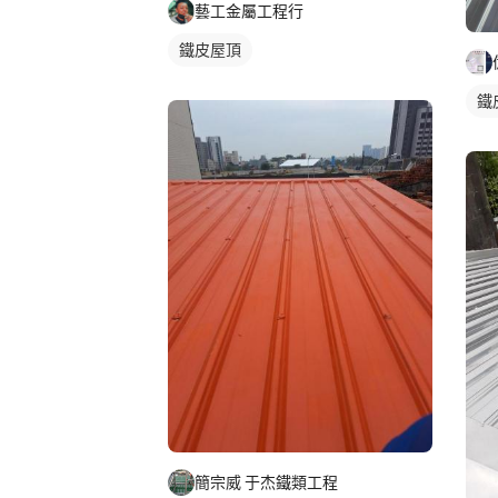
藝工金屬工程行
鐵皮屋頂
鐵
簡宗威 于杰鐵類工程