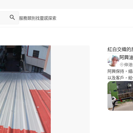
服務類別
找靈感
探索
紅白交織的
阿興
伸港
阿興保持，細
以及客戶，給