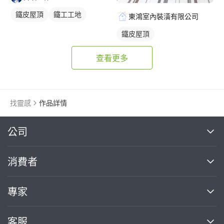
鐵皮屋頂
鐵工工地
東鴻室內裝潢有限公司
鐵皮屋頂
查看更多
找靈感
作品詳情
繼續完成
公司
關於我們
消費者
找專家(0)
買服務(0)
媒體報導
買服務
專家
部落格
如何使用PRO360
加入我們
案件中心
客服