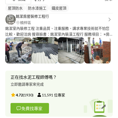
屋頂防水
防水漆施工
鐵皮屋頂
銘潔房屋裝修工程行
楠梓區
銘潔室內裝修工程 注重品質、注重服務、講求專業技術就不怕您
比較，歡迎洽詢 搜尋臉書：銘潔室內裝潢工程行 服務項目： ¤房
屋裝修>房屋室內外修繕 ¤土水泥作工程 ¤室內外油漆>頂樓防水工
程 ¤室內店面裝潢>裝潢拆除 ¤鐵工>更換浪板>圍籬>鐵皮防鏽處
理 ¤廢棄雜物清運 ¤水電承包 粉絲專頁搜尋：銘潔室內裝修工程行
！！政府核准設立營登公司！！
正在找水泥工程師傅嗎？
立即邀請專家來完成
4.72
(
1930
)
11,591
位專家
免費找專家