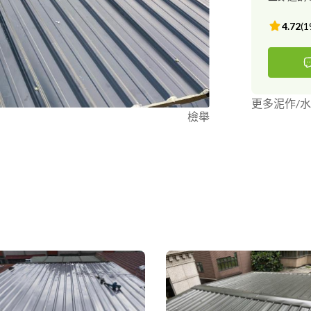
4.72
(
1
更多泥作/
檢舉