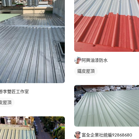
阿興油漆防水
鐵皮屋頂
游李雙匠工作室
皮屋頂
富全企業社統編92868680