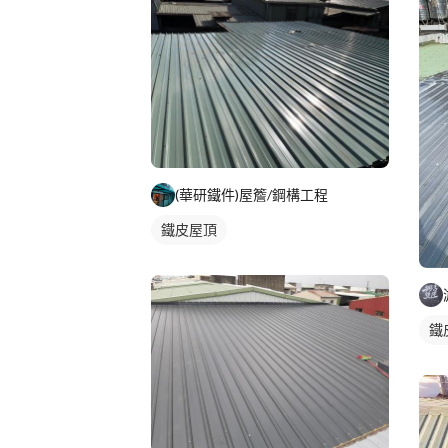
(華研鐵件)屋簷/鋼構工程
鐵皮屋頂
鐵