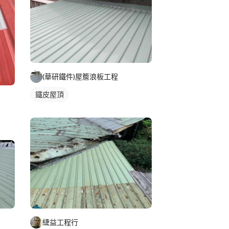
(華研鐵件)屋簷浪板工程
鐵皮屋頂
緁益工程行