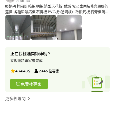
鳳山區
輕鋼架 輕隔間 暗架.明架.造型天花板 耐燃 防火 室內裝修您最好的
選擇 各種矽酸鈣板 石膏板 PVC板<朔鋼板> 矽酸鈣板.石膏板隔間
暗架 石膏板 矽酸鈣板 PVC板 朔鋼板明架 廁所天花板 拆除舊裝潢
以上電話詢價 價格超優惠 高雄市 屏東縣市 台南市 到府免費估價
服務電話0*********LINE-********* 蔡先生
正在找輕隔間師傅嗎？
立即邀請專家來完成
4.74
(
406
)
2,446
位專家
免費找專家
更多輕隔間