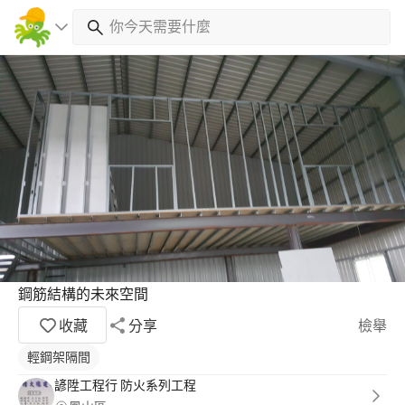
鋼筋結構的未來空間
收藏
分享
檢舉
輕鋼架隔間
諺陞工程行 防火系列工程