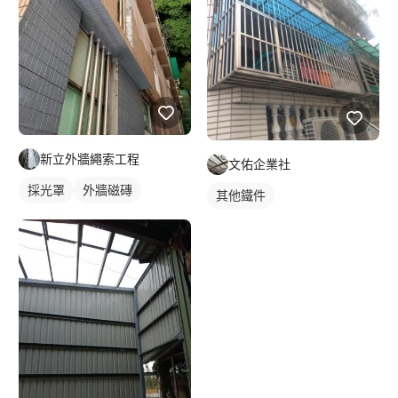
新立外牆繩索工程
文佑企業社
採光罩
外牆磁磚
其他鐵件