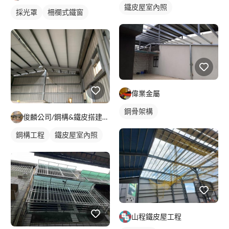
鐵皮屋室內照
採光罩
柵欄式鐵窗
偉業金屬
鋼骨架構
俊麟公司/鋼構&鐵皮搭建&採光罩
鋼構工程
鐵皮屋室內照
山程鐵皮屋工程