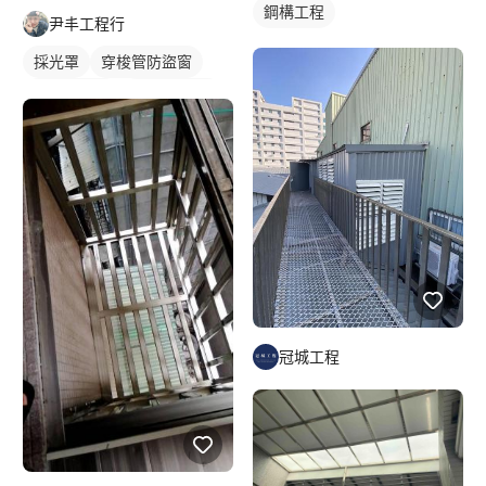
鋼構工程
尹丰工程行
採光罩
穿梭管防盜窗
活動式鐵窗
鐵窗/防盜窗
冠城工程