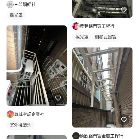
三益鋼鋁社
採光罩
彥豐鋁門窗工程行
採光罩
柵欄式鐵窗
鋁採光罩
陽台採光罩
育誠空調企業社
室外機清洗
德欣鋁門窗金屬工程行