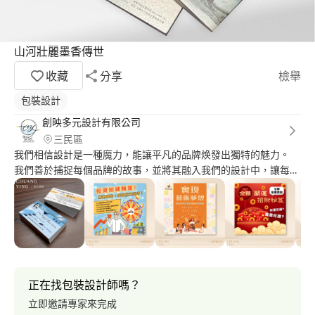
山河壯麗墨香傳世
收藏
分享
檢舉
包裝設計
創映多元設計有限公司
三民區
我們相信設計是一種魔力，能讓平凡的品牌焕發出獨特的魅力。
我們善於捕捉每個品牌的故事，並將其融入我們的設計中，讓每一
個作品都充滿個性和情感。 我們的設計不僅追求美感，更注重與
客戶的互動和溝通。 我們以服務為核心，始終站在客戶的角度思
考，確保每個設計都能完美呈現品牌的價值和理念。 ✍ 主要服
務： ▸LOGO設計 ▸DM設計 ▸海報設計 ▸書籍設計 ▸封面設計 ▸包裝
設計..等 提供後期輸出服務，皆可另外討論報價 創映多元設計➤接
案流程 ❶初步諮詢及報價，討論大致方向，瞭解客戶設計需求及
風格偏好 ❷提供報價單，收到訂金進行初稿設計 ❸進行第一次校
正在找包裝設計師嗎？
稿／第一次校稿修改 ❹進行第二次校稿／第二次校稿修改 ❺進行
立即邀請專家來完成
第三次校稿／第三次校稿修改 ❻收到尾款後再提供完稿檔案／結