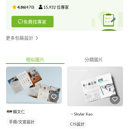
案 ☑ 洽談及詳細溝通過再完成您所需要的設計。 ☑ 希望每個客戶
4.86
(
470
)
15,932
位專家
的產品都符合其經營理念及整體風格。 ☑ 讓客戶得到最理想也最
滿意的產品。 ☑ 校稿僅限顏色、文字等小地方做修改，勿做大幅
免費找專家
度修改 ☑ 提供三次免費校稿，超過每次酌收修改費
更多包裝設計
相似圖片
分類圖片
賴文仁
Skylar Kao
手冊/文宣設計
CIS設計