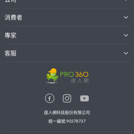
關於我們
消費者
找專家(0)
買服務(0)
媒體報導
買服務
專家
部落格
如何使用PRO360
加入我們
案件中心
客服
熱門服務
投資人關係
成為專家
所有服務
客服中心
合作提案
如何接案
價格行情
使用條款
聯絡我們
專家指南
專家目錄
信任與保障
推廣服務
在地專家推薦
隱私權政策
卓越專家
達人網科技股份有限公司
關鍵字搜尋
公告
特約專家
統一編號:90378737
專業知識
勞健保專區