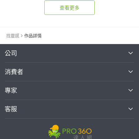
查看更多
找靈感
作品詳情
繼續完成
公司
關於我們
消費者
找專家(0)
買服務(0)
媒體報導
買服務
專家
部落格
如何使用PRO360
加入我們
案件中心
客服
熱門服務
投資人關係
成為專家
所有服務
客服中心
合作提案
如何接案
價格行情
使用條款