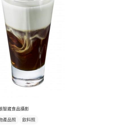
張智崴食品攝影
物產品照
飲料照