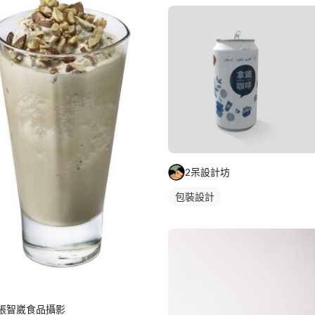
2呆設計坊
包裝設計
張智崴食品攝影