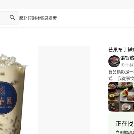
服務類別
找靈感
探索
芒果布丁鮮
張智
士林
食品攝影是一
式。 我從事
熱愛。我相信
是透過影像來講述這
https://phot
正在找
立即邀請