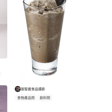
G
張智崴食品攝影
食物產品照
飲料照