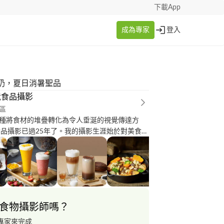
下載App
成為專家
登入
奶，夏日消暑聖品
崴食品攝影
區
種將食材的堆疊轉化為令人垂涎的視覺傳達方
食品攝影已過25年了。我的攝影生涯始於對美食的
，每道料理都有其魅惑口慾的故事，而我的工作
些美味的人間食事。 作品請點擊連結參閱
os.app.goo.gl/pxo9ZgzUs1trLXKH7
食物攝影師嗎？
專家來完成