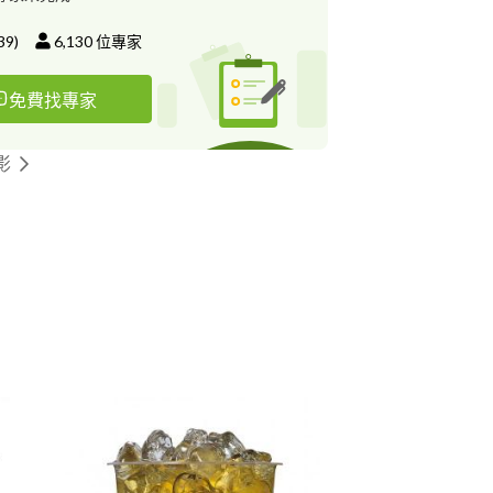
39
)
6,130
位專家
免費找專家
影